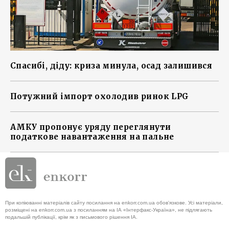
Спасибі, діду: криза минула, осад залишився
Потужний імпорт охолодив ринок LPG
АМКУ пропонує уряду переглянути
податкове навантаження на пальне
При копіюванні матеріалів сайту посилання на enkorr.com.ua обов'язкове. Усі матеріали,
розміщені на enkorr.com.ua з посиланням на ІА «Інтерфакс-Україна», не підлягають
подальшій публікації, крім як з письмового рішення ІА.