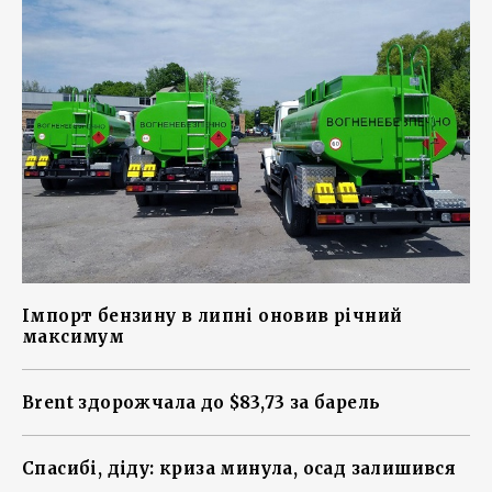
Імпорт бензину в липні оновив річний
максимум
Brent здорожчала до $83,73 за барель
Спасибі, діду: криза минула, осад залишився