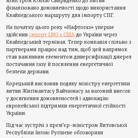
міністром Юлією Свириденко до Литви
фіналізовано домовленості щодо використання
Клайпедського маршруту для імпорту СПГ.
На початку цього року «Нафтогаз» уперше
здійснив
імпорт LNG з США
до України через
Клайпедський термінал. Тепер компанія спільно з
партнерами працює над тим, щоб цей напрямок
став важливим елементом диверсифікації джерел
постачання газу й посилення енергетичної
безпеки держави.
Корецький висловив подяку міністру енергетики
литви Жигімантасу Вайчюнасу за вагомий внесок
у досягнення домовленостей і адвокацію
європейської підтримки енергетичної стійкості
України.
Під час зустрічі з прем’єр-міністром Литовської
Республіки Інгою Ругінене обговорили