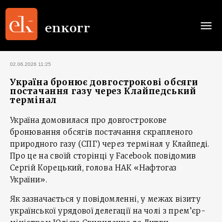
Togg
navi
02.06.2026 11:25
Україна бронює довгострокові обсяги
постачання газу через Клайпедський
термінал
Україна домовилася про довгострокове
бронювання обсягів постачання скрапленого
природного газу (СПГ) через термінал у Клайпеді.
Про це на своїй сторінці у Facebook повідомив
Сергій Корецький, голова НАК «Нафтогаз
України».
Як зазначається у повідомленні, у межах візиту
української урядової делегації на чолі з прем’єр-