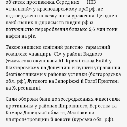
об’єктах противника. Серед них — НПЗ
«ільський» у краснодарському краї рф, де
підтверджено пожежу після ураження. Це одне з
найбільших підприємств півдня рф із
потужністю перероблення близько 6,6 млн тонн
нафти на рік.
Також знищено зенітний ракетно-гарматний
комплекс «панцирь-С1» у районі Видного
(тимчасово окупована АР Крим), склад БпЛА у
Шахтарському на Донеччині й пункти управління
безпілотниками у районах устинки (бєлгородська
обл., рф), Лугового на Запоріжжі й Голої Пристані
на Херсонщині.
Сили оборони били по зосередженнях живої сили
противника у районах Широкиного, Берестка та
Комара Донецької області, Маліївки на
Дніпропетровщині й локоти (курська обл., рф).