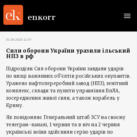
Togg
navi
02.06.2026 11:57
Сили оборони України уразили ільський
НПЗ в рф
Підрозділи Сил оборони України завдали ударів
по низці важливих об’єктів російських окупантів.
Уражено нафтопереробний завод (НПЗ), зенітний
комплекс, склади та пункти управління БпЛА,
зосередження живої сили, а також корабель у
Криму.
Як повідомляє Генеральний штаб ЗСУ на своєму
телеграм-каналі, 1 червня та в ніч на 2 червня
українські воїни здійснили серію ударів по