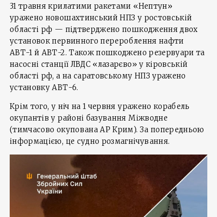
31 травня крилатими ракетами «Нептун»
уражено новошахтинський НПЗ у ростовській
області рф — підтверджено пошкодження двох
установок первинного перероблення нафти
АВТ-1 й АВТ-2. Також пошкоджено резервуари та
насосні станції ЛВДС «лазарєво» у кіровській
області рф, а на саратовському НПЗ уражено
установку АВТ-6.
Крім того, у ніч на 1 червня уражено корабель
окупантів у районі базування Міжводне
(тимчасово окупована АР Крим). За попередньою
інформацією, це судно розмагнічування.