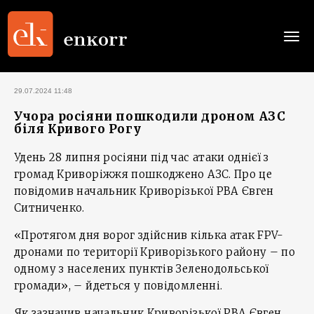
Togg
navi
29.07.2024 11:48
Учора росіяни пошкодили дроном АЗС
біля Кривого Рогу
Удень 28 липня росіяни під час атаки однієї з
громад Криворіжжя пошкоджено АЗС. Про це
повідомив начальник Криворізької РВА Євген
Ситниченко.
«Протягом дня ворог здійснив кілька атак FPV-
дронами по території Криворізького району – по
одному з населених пунктів Зеленодольської
громади», – йдеться у повідомленні.
Як зазначив начальник Криворізької РВА Євген