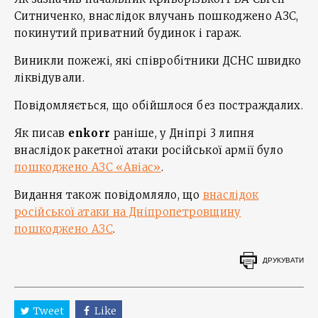
Ситниченко, внаслідок влучань пошкоджено АЗС,
покинутий приватний будинок і гараж.
Виникли пожежі, які співробітники ДСНС швидко
ліквідували.
Повідомляється, що обійшлося без постраждалих.
Як писав
enkorr
раніше, у Дніпрі 3 липня
внаслідок ракетної атаки російської армії було
пошкоджено АЗС «Авіас»
.
Видання також повідомляло, що
внаслідок
російської атаки на Дніпропетровщину
пошкоджено АЗС
.
ДРУКУВАТИ
Tweet
Like