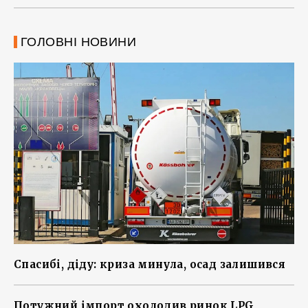
ГОЛОВНІ НОВИНИ
Спасибі, діду: криза минула, осад залишився
Потужний імпорт охолодив ринок LPG