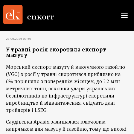
Togg
navi
23.06.2026 09:50
У травні росія скоротила експорт
мазуту
Морський експорт мазуту й вакуумного газойлю
(VGO) з росії у травні скоротився приблизно на
6% порівняно з попереднім місяцем, до 3,2 млн
метричних тонн, оскільки удари українських
безпілотників по інфраструктурі скоротили
виробництво й відвантаження, свідчать дані
трейдерів і LSEG.
Саудівська Аравія залишалася ключовим
напрямком для мазуту й газойлю, тому що високі