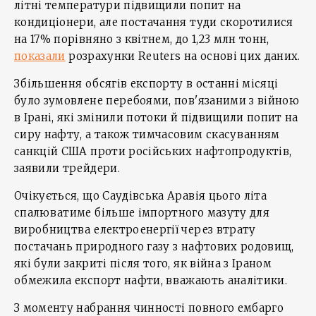
літні температури підвищили попит на
кондиціонери, але постачання туди скоротилися
на 17% порівняно з квітнем, до 1,23 млн тонн,
показали
розрахунки Reuters на основі цих даних.
Збільшення обсягів експорту в останні місяці
було зумовлене перебоями, пов'язаними з війною
в Ірані, які змінили потоки й підвищили попит на
сиру нафту, а також тимчасовим скасуванням
санкцій США проти російських нафтопродуктів,
заявили трейдери.
Очікується, що Саудівська Аравія цього літа
спалюватиме більше імпортного мазуту для
виробництва електроенергії через втрату
постачань природного газу з нафтових родовищ,
які були закриті після того, як війна з Іраном
обмежила експорт нафти, вважають аналітики.
З моменту набрання чинності повного ембарго