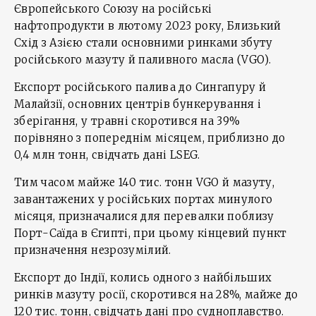
Європейського Союзу на російські
нафтопродукти в лютому 2023 року, Близький
Схід з Азією стали основними ринками збуту
російського мазуту й паливного масла (VGO).
Експорт російського палива до Сингапуру й
Малайзії, основних центрів бункерування і
зберігання, у травні скоротився на 39%
порівняно з попереднім місяцем, приблизно до
0,4 млн тонн, свідчать дані LSEG.
Тим часом майже 140 тис. тонн VGO й мазуту,
завантажених у російських портах минулого
місяця, призначалися для перевалки поблизу
Порт-Саїда в Єгипті, при цьому кінцевий пункт
призначення незрозумілий.
Експорт до Індії, колись одного з найбільших
ринків мазуту росії, скоротився на 28%, майже до
120 тис. тонн, свідчать дані про судноплавство.