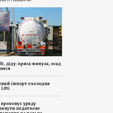
і, діду: криза минула, осад
ився
ний імпорт охолодив
 LPG
пропонує уряду
лянути податкове