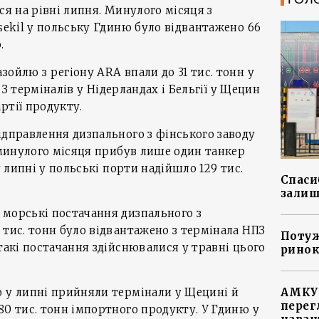
ся на рівні липня. Минулого місяця з
ysekil у польську Гдиню було відвантажено 66
.
зойлю з регіону ARA впали до 31 тис. тонн у
. З терміналів у Нідерландах і Бельгії у Щецин
ртії продукту.
ідправлення дизпального з фінського заводу
к минулого місяця прибув лише один танкер
у липні у польські порти надійшло 129 тис.
Спасиб
залиш
 морські постачання дизпального з
 тис. тонн було відвантажено з термінала НПЗ
Потуж
такі постачання здійснювалися у травні цього
ринок
о у липні прийняли термінали у Щецині й
АМКУ 
перег
80 тис. тонн імпортного продукту. У Гдиню у