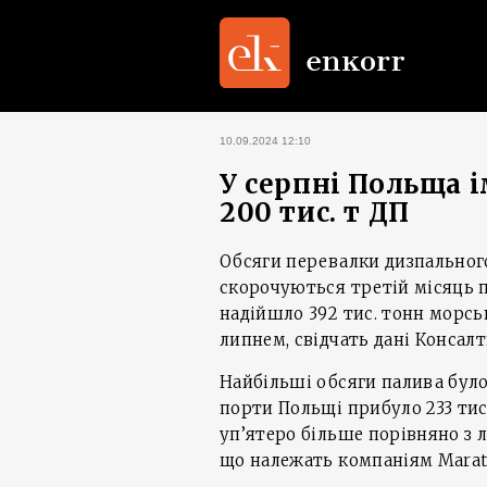
10.09.2024 12:10
У серпні Польща 
200 тис. т ДП
Обсяги перевалки дизпальног
скорочуються третій місяць п
надійшло 392 тис. тонн морсь
липнем, свідчать дані Консалт
Найбільші обсяги палива бул
порти Польщі прибуло 233 тис
уп’ятеро більше порівняно з 
що належать компаніям Marath