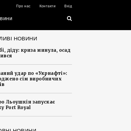
Про нас
Контакти
Вхід
вини
ЛИВІ НОВИНИ
і, діду: криза минула, осад
ився
аний удар по «Укрнафті»:
джено сім виробничих
ів
о Льоушкін запускає
у Port Royal
ОВНІ НОВИНИ