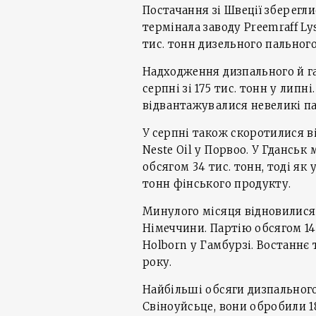
Постачання зі Швеції зберегли
термінала заводу Preemraff L
тис. тонн дизельного пального
Надходження дизпального й га
серпні зі 175 тис. тонн у липні
відвантажувалися невеликі па
У серпні також скоротилися в
Neste Oil у Порвоо. У Гдансь
обсягом 34 тис. тонн, тоді як 
тонн фінського продукту.
Минулого місяця відновилися
Німеччини. Партію обсягом 14
Holborn у Гамбурзі. Востаннє 
року.
Найбільші обсяги дизпальног
Свіноуйсьце, вони обробили 1