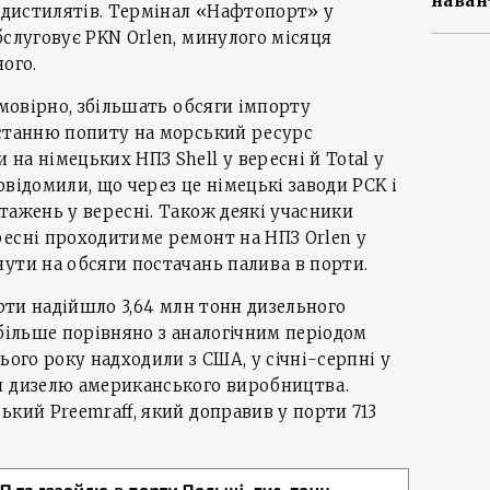
наван
н дистилятів. Термінал «Нафтопорт» у
бслуговує PKN Orlen, минулого місяця
ого.
ймовірно, збільшать обсяги імпорту
останню попиту на морський ресурс
на німецьких НПЗ Shell у вересні й Total у
відомили, що через це німецькі заводи PCK і
тажень у вересні. Також деякі учасники
ресні проходитиме ремонт на НПЗ Orlen у
ути на обсяги постачань палива в порти.
орти надійшло 3,64 млн тонн дизельного
 більше порівняно з аналогічним періодом
ього року надходили з США, у січні-серпні у
н дизелю американського виробництва.
ький Preemraff, який доправив у порти 713