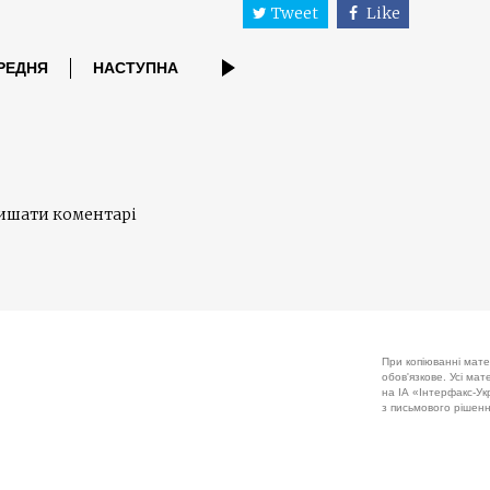
Tweet
Like
РЕДНЯ
НАСТУПНА
лишати коментарі
При копіюванні мате
обов'язкове. Усі ма
на ІА «Інтерфакс-Укр
з письмового рішенн