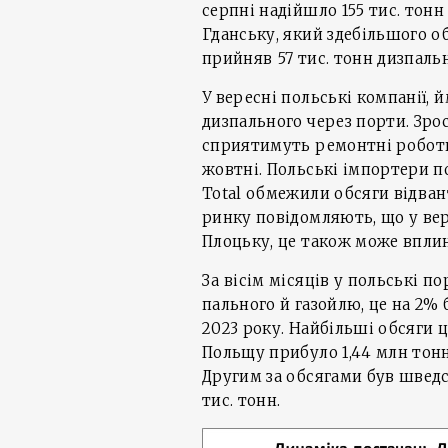
серпні надійшло 155 тис. тон
Гданську, який здебільшого о
прийняв 57 тис. тонн дизпальн
У вересні польські компанії, 
дизпального через порти. Зр
сприятимуть ремонтні роботи 
жовтні. Польські імпортери по
Total обмежили обсяги відван
ринку повідомляють, що у ве
Плоцьку, це також може вплин
За вісім місяців у польські п
пального й газойлю, це на 2%
2023 року. Найбільші обсяги ц
Польщу прибуло 1,44 млн тон
Другим за обсягами був шведс
тис. тонн.