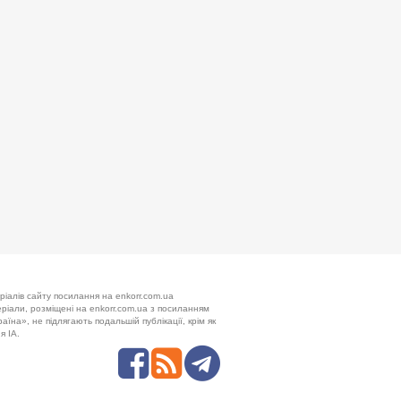
ріалів сайту посилання на enkorr.com.ua
теріали, розміщені на enkorr.com.ua з посиланням
аїна», не підлягають подальшій публікації, крім як
я ІА.