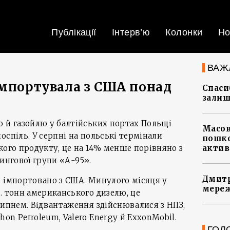
Публікації
Інтерв’ю
Колонки
Но
ВАЖ
імпортувала з США понад
Спасиб
залиш
о й газойлю у балтійських портах Польщі
Масов
оспіль. У серпні на польські термінали
пошко
кого продукту, це на 14% менше порівняно з
актив
ингової групи «А-95».
Дмитр
о імпортовано з США. Минулого місяця у
мереж
. тонн американського дизелю, це
липнем. Відвантаження здійснювалися з НПЗ,
on Petroleum, Valero Energy й ExxonMobil.
ГОЛ