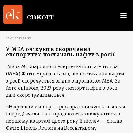
Togg
navi
19.01.2023 13:53
У МЕА очікують скорочення
експортних постачань нафти з росії
Глава Міжнародного енергетичного агентства
(МЕА) Фатіх Біроль сказав, що постачання нафти
з росії скорочується згідно з прогнозом МЕА. За
його оцінкою, 2023 року експорт нафти з росії
далі скорочуватиметься.
«Нафтовий експорт з рф зараз знижується, як ми
і передбачали, і він продовжить знижуватися в
першому кварталі цього року й після», – сказав
Фатіх Біроль Reuters на Всесвітньому