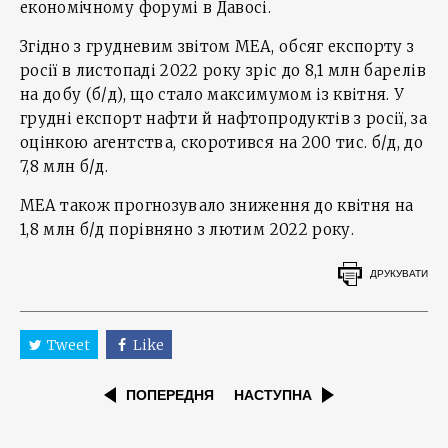
економічному форумі в Давосі.
Згідно з грудневим звітом МЕА, обсяг експорту з
росії в листопаді 2022 року зріс до 8,1 млн барелів
на добу (б/д), що стало максимумом із квітня. У
грудні експорт нафти й нафтопродуктів з росії, за
оцінкою агентства, скоротився на 200 тис. б/д, до
7,8 млн б/д.
МЕА також прогнозувало зниження до квітня на
1,8 млн б/д порівняно з лютим 2022 року.
ДРУКУВАТИ
Tweet
Like
ПОПЕРЕДНЯ
НАСТУПНА