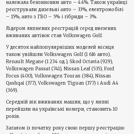
належала бензиновим авто – 44%. Також українці
реєстрували дизельні авто – 33%, електромобілі
– 15%, авто з ГБО – 5% і гібриди – 3%.
Лідером липневих реєстрацій серед ввезених
вживаних автівок став Volkswagen Golf.
У десяток найпопулярніших моделей місяця
також увійшли Volkswagen Golf (1 616 авто),
Renault Megane (1 234 од.), Skod Octavia (929),
Volkswagen Passat (741), Nissan Leaf (535), Ford
Focus (400), Volkswagen Touran (384), Nissan
Qashqai (377), Volkswagen Tiguan (377) і Audi A4
(369).
Середній вік вживаних машин, що у липні
перейшли на українські номери, становить 10
років.
Загалом із початку року свою першу реєстрацію