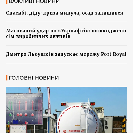
ВАЖЛИВІ НОВИНИ
Спасибі, діду: криза минула, осад залишився
Масований удар по «Укрнафті»: пошкоджено
сім виробничих активів
Дмитро Льоушкін запускає мережу Port Royal
ГОЛОВНІ НОВИНИ