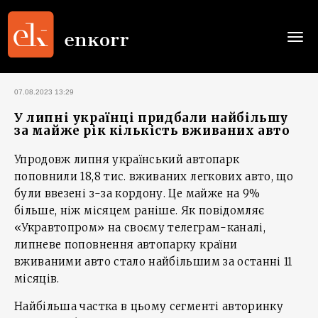
Togg
navi
07.08.2023 13:29
У липні українці придбали найбільшу
за майже рік кількість вживаних авто
Упродовж липня український автопарк
поповнили 18,8 тис. вживаних легкових авто, що
були ввезені з-за кордону. Це майже на 9%
більше, ніж місяцем раніше. Як повідомляє
«Укравтопром» на своєму телеграм-каналі,
липневе поповнення автопарку країни
вживаними авто стало найбільшим за останні 11
місяців.
Найбільша частка в цьому сегменті авторинку