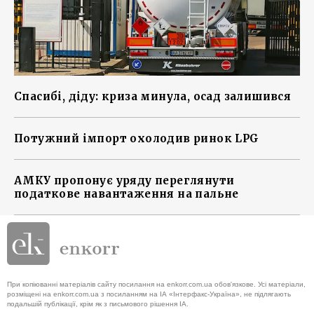
Спасибі, діду: криза минула, осад залишився
Потужний імпорт охолодив ринок LPG
АМКУ пропонує уряду переглянути
податкове навантаження на пальне
При копіюванні матеріалів сайту посилання на enkorr.com.ua обов'язкове. Усі матеріали,
розміщені на enkorr.com.ua з посиланням на ІА «Інтерфакс-Україна», не підлягають
подальшій публікації, крім як з письмового рішення ІА.