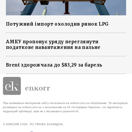
Потужний імпорт охолодив ринок LPG
АМКУ пропонує уряду переглянути
податкове навантаження на пальне
Brent здорожчала до $83,29 за барель
При копіюванні матеріалів сайту посилання на enkorr.com.ua обов'язкове. Усі матеріали,
розміщені на enkorr.com.ua з посиланням на ІА «Інтерфакс-Україна», не підлягають
подальшій публікації, крім як з письмового рішення ІА.
© ENKORR 2026. УСІ ПРАВА ЗАХИЩЕНІ.