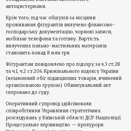
автоцистернами.
Крім того, під час обшуків за місцями
проживання фігурантів вилучено фінансово-
господарську документацію, чорнові записи,
мобільні телефони та готівку. Вартість
вилучених пально-мастильних матеріалів
становить понад 8 млн грн.
Фігурантам повідомлено про підозру за ч.3 ст.28
та ч.1, ч.2 ст.204 Кримінального кодексу України
(незаконний обіг підакцизних товарів, вчинений
організованою групою). Обвинувальний акт
скеровано до суду.
Оперативний супровід здійснювали
співробітники Управління стратегічних
розслідувань у Київській області ДСР Нацполіції.
Процесуальне керівництво — прокурори