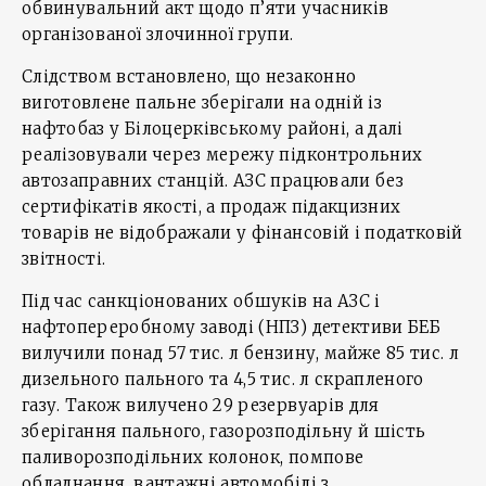
обвинувальний акт щодо п’яти учасників
організованої злочинної групи.
Слідством встановлено, що незаконно
виготовлене пальне зберігали на одній із
нафтобаз у Білоцерківському районі, а далі
реалізовували через мережу підконтрольних
автозаправних станцій. АЗС працювали без
сертифікатів якості, а продаж підакцизних
товарів не відображали у фінансовій і податковій
звітності.
Під час санкціонованих обшуків на АЗС і
нафтопереробному заводі (НПЗ) детективи БЕБ
вилучили понад 57 тис. л бензину, майже 85 тис. л
дизельного пального та 4,5 тис. л скрапленого
газу. Також вилучено 29 резервуарів для
зберігання пального, газорозподільну й шість
паливорозподільних колонок, помпове
обладнання, вантажні автомобілі з