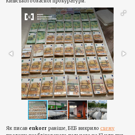
Київської обласної прокуратури.
Як писав
enkorr
раніше, БЕБ викрило
схему