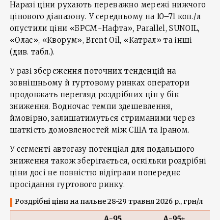
Наразі ціни рухають переважно мережі нижчого
цінового діапазону. У середньому на 10–71 коп./л
опустили ціни «БРСМ-Нафта», Parallel, SUNOIL,
«Олас», «Кворум», Brent Oil, «Катрал» та інші
(див. табл.).
У разі збереження поточних тенденцій на
зовнішньому й гуртовому ринках оператори
продовжать перегляд роздрібних цін у бік
зниження. Водночас темпи здешевлення,
ймовірно, залишатимуться стриманими через
шаткість домовленостей між США та Іраном.
У сегменті автогазу потенціал для подальшого
зниження також зберігається, оскільки роздрібні
ціни досі не повністю відіграли попереднє
просідання гуртового ринку.
Роздрібні ціни на пальне 28-29 травня 2026 р., грн/л
А-95
А-95+