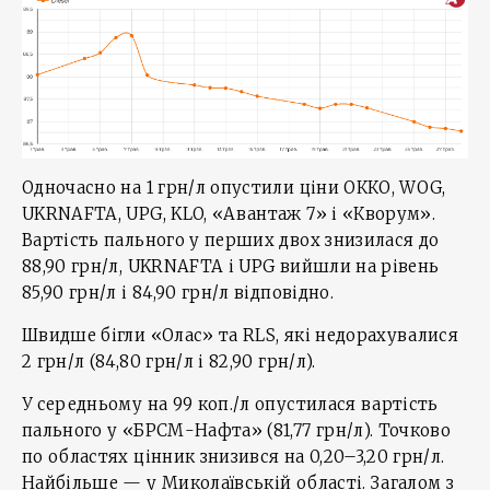
Одночасно на 1 грн/л опустили ціни ОККО, WOG,
UKRNAFTA, UPG, KLO, «Авантаж 7» і «Кворум».
Вартість пального у перших двох знизилася до
88,90 грн/л, UKRNAFTA і UPG вийшли на рівень
85,90 грн/л і 84,90 грн/л відповідно.
Швидше бігли «Олас» та RLS, які недорахувалися
2 грн/л (84,80 грн/л і 82,90 грн/л).
У середньому на 99 коп./л опустилася вартість
пального у «БРСМ-Нафта» (81,77 грн/л). Точково
по областях цінник знизився на 0,20–3,20 грн/л.
Найбільше — у Миколаївській області. Загалом з