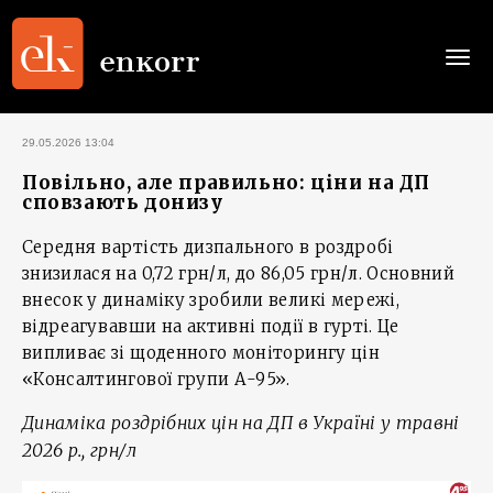
Togg
navi
29.05.2026 13:04
Повільно, але правильно: ціни на ДП
сповзають донизу
Середня вартість дизпального в роздробі
знизилася на 0,72 грн/л, до 86,05 грн/л. Основний
внесок у динаміку зробили великі мережі,
відреагувавши на активні події в гурті. Це
випливає зі щоденного моніторингу цін
«Консалтингової групи А-95».
Динаміка роздрібних цін на ДП в Україні у травні
2026 р., грн/л