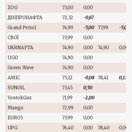
ZOG
73,00
0,00
ДНІПРОНАФТА
72,32
-0,67
Grand Petrol
74,99
-5,00
77,99
-5,00
СВОЇ
73,99
0,00
UKRNAFTA
74,90
0,00
74,90
0,00
U.GO
74,90
0,00
Green Wave
74,90
0,00
AMIC
75,12
-0,08
78,41
0,13
SUNOIL
73,45
0,50
VostokGaz
71,99
-2,00
Mango
72,99
0,00
EURO5
73,99
0,00
UPG
76,40
0,00
78,40
0,00