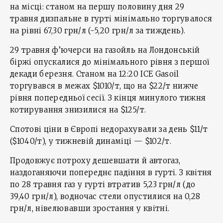
на місці: станом на першу половину дня 29
травня дизпальне в гурті мінімально торгувалося
на рівні 67,30 грн/л (-5,20 грн/л за тиждень).
29 травня ф’ючерси на газойль на Лондонській
біржі опускалися до мінімального рівня з першої
декади березня. Станом на 12:20 ICE Gasoil
торгувався в межах $1010/т, що на $22/т нижче
рівня попередньої сесії. З кінця минулого тижня
котирування знизилися на $125/т.
Спотові ціни в Європі недорахували за день $11/т
($1040/т), у тижневій динаміці — $102/т.
Продовжує потроху дешевшати й автогаз,
наздоганяючи попереднє падіння в гурті. З квітня
по 28 травня газ у гурті втратив 5,23 грн/л (до
39,40 грн/л), водночас стели опустилися на 0,28
грн/л, нівелювавши зростання у квітні.