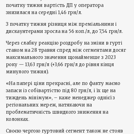
початку тижня вартість ДП у оператора
знизилася на середні 1,46 грн/л.
З початку тижня різниця між преміальними і
дискаунтерами зросла на 56 коп./л, до 7,54 грн/л.
Через слабку реакцію роздробу на зміни в гурті
станом на 28 травня спред між сегментами досяг
максимального значення щонайменше з 2023
року — 13,63 грн/л (+3,66 грн/л до рівня кінця
минулого тижня).
«На папері ціни прекрасні, але по факту маємо
запаси із собівартістю під 80 грн/л, і їх ще на
тиждень мінімум», – каже менеджер однієї з
регіональних мереж, натякаючи на
проблематичність швидкого зниження на
колонках.
Своєю чергою гуртовий сегмент також не стояв