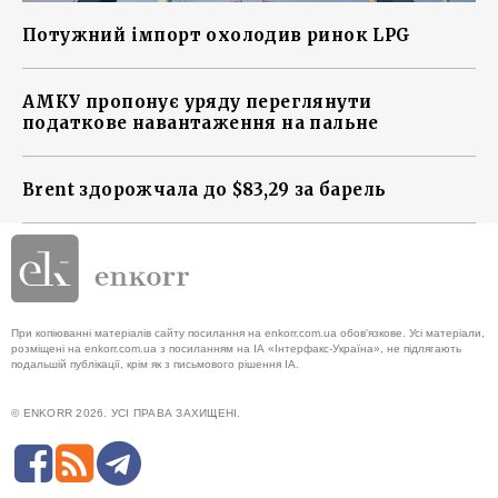
Потужний імпорт охолодив ринок LPG
АМКУ пропонує уряду переглянути
податкове навантаження на пальне
Brent здорожчала до $83,29 за барель
При копіюванні матеріалів сайту посилання на enkorr.com.ua обов'язкове. Усі матеріали,
розміщені на enkorr.com.ua з посиланням на ІА «Інтерфакс-Україна», не підлягають
подальшій публікації, крім як з письмового рішення ІА.
© ENKORR 2026. УСІ ПРАВА ЗАХИЩЕНІ.