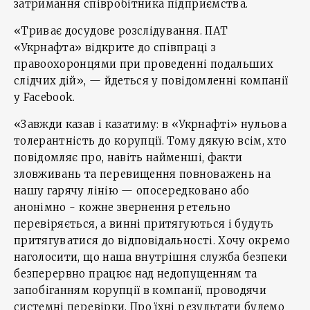
затримання співробітника підприємства.
«Триває досудове розслідування. ПАТ
«Укрнафта» відкрите до співпраці з
правоохоронцями при проведенні подальших
слідчих дій», — йдеться у повідомленні компанії
у Facebook.
«Завжди казав і казатиму: в «Укрнафті» нульова
толерантність до корупції. Тому дякую всім, хто
повідомляє про, навіть найменші, факти
зловживань та перевищення повноважень на
нашу гарячу лінію — опосередковано або
анонімно - кожне звернення ретельно
перевіряється, а винні притягуються і будуть
притягуватися до відповідальності. Хочу окремо
наголосити, що наша внутрішня служба безпеки
безперервно працює над недопущенням та
запобіганням корупції в компанії, проводячи
системні перевірки. Про їхні результати будемо