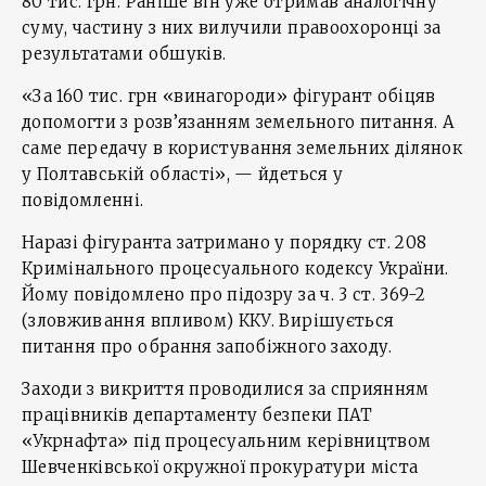
80 тис. грн. Раніше він уже отримав аналогічну
суму, частину з них вилучили правоохоронці за
результатами обшуків.
«За 160 тис. грн «винагороди» фігурант обіцяв
допомогти з розв’язанням земельного питання. А
саме передачу в користування земельних ділянок
у Полтавській області», — йдеться у
повідомленні.
Наразі фігуранта затримано у порядку ст. 208
Кримінального процесуального кодексу України.
Йому повідомлено про підозру за ч. 3 ст. 369-2
(зловживання впливом) ККУ. Вирішується
питання про обрання запобіжного заходу.
Заходи з викриття проводилися за сприянням
працівників департаменту безпеки ПАТ
«Укрнафта» під процесуальним керівництвом
Шевченківської окружної прокуратури міста