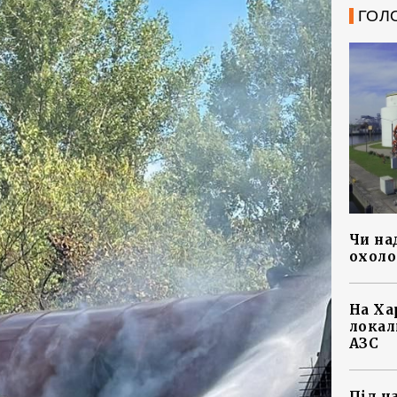
ГОЛ
Чи на
охоло
На Ха
локал
АЗС
Під ч