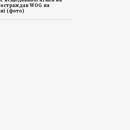
постраждав WOG на
ні (фото)