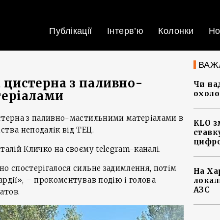
Публікації
Інтерв’ю
Колонки
Но
ВАЖ
а цистерна з паливно-
Чи на
еріалами
охоло
истерна з паливно-мастильними матеріалами в
KLO з
ства неподалік від ТЕЦ.
ставку
цифро
талій Кличко на своєму telegram-каналі.
но спостерігалося сильне задимлення, потім
На Ха
ардії», – прокоментував подію і голова
локал
АЗС
атов.