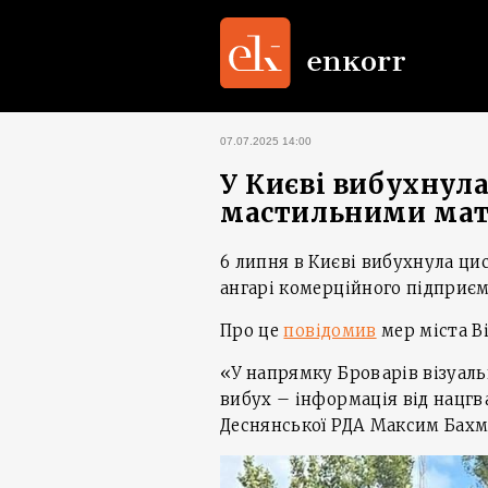
07.07.2025 14:00
У Києві вибухнул
мастильними мат
6 липня в Києві вибухнула ц
ангарі комерційного підприєм
Про це
повідомив
мер міста Ві
«У напрямку Броварів візуаль
вибух – інформація від нацгв
Деснянської РДА Максим Бахм