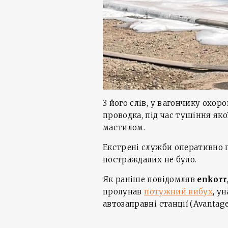
З його слів, у вагончику охо
проводка, під час тушіння яко
мастилом.
Екстрені служби оперативно п
постраждалих не було.
Як раніше повідомляв
enkorr
пролунав
потужний вибух
, у
автозаправні станції (Avantage