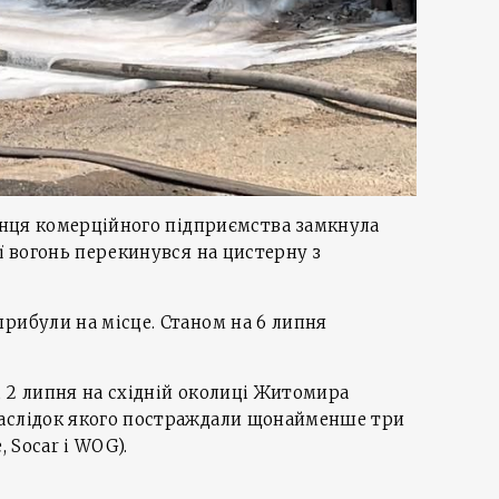
ронця комерційного підприємства замкнула
ї вогонь перекинувся на цистерну з
рибули на місце. Станом на 6 липня
, 2 липня на східній околиці Житомира
наслідок якого постраждали щонайменше три
, Socar і WOG).