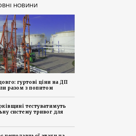
ОВНІ НОВИНИ
довго: гуртові ціни на ДП
ли разом з попитом
рківщині тестуватимуть
ьну систему тривог для
ас нещодавньої атаки на