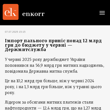
Togg
navi
07.07.2025 15:15
Імпорт пального приніс понад 12 млрд
грн до бюджету у червні —
Держмитслужба
У червні 2025 року держбюджет України
поповнився на 56,9 млрд грн митних надходжень,
повідомила Державна митна служба.
Це на 10,2 млрд грн більше, ніж у червні 2024
року, і на 1,3 млрд грн більше, ніж у травні цього
року.
Лідером за обсягами митних платежів стали
нафтопродукти — 12,4 млрд грн, що на 1,27 млрд