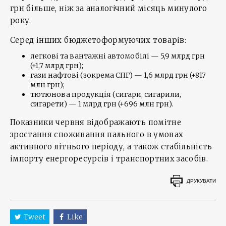
грн більше, ніж за аналогічний місяць минулого
року.
Серед інших бюджетоформуючих товарів:
легкові та вантажні автомобілі — 5,9 млрд грн
(+1,7 млрд грн);
гази нафтові (зокрема СПГ) — 1,6 млрд грн (+817
млн грн);
тютюнова продукція (сигари, сигарили,
сигарети) — 1 млрд грн (+696 млн грн).
Показники червня відображають помітне
зростання споживання пального в умовах
активного літнього періоду, а також стабільність
імпорту енергоресурсів і транспортних засобів.
ДРУКУВАТИ
Tweet
Like