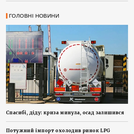
ГОЛОВНІ НОВИНИ
Спасибі, діду: криза минула, осад залишився
Потужний імпорт охолодив ринок LPG