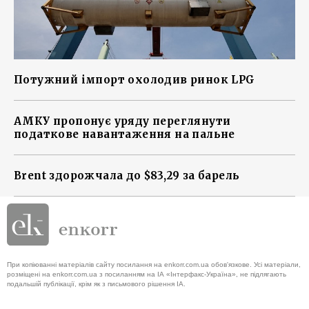
Потужний імпорт охолодив ринок LPG
АМКУ пропонує уряду переглянути
податкове навантаження на пальне
Brent здорожчала до $83,29 за барель
При копіюванні матеріалів сайту посилання на enkorr.com.ua обов'язкове. Усі матеріали,
розміщені на enkorr.com.ua з посиланням на ІА «Інтерфакс-Україна», не підлягають
подальшій публікації, крім як з письмового рішення ІА.