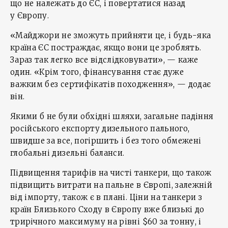
що не належать до ЄС, і повертатися назад
у Європу.
«Майджори не зможуть прийняти це, і будь-яка
країна ЄС постраждає, якщо вони це зроблять.
Зараз так легко все відслідковувати», — каже
один. «Крім того, фінансування стає дуже
важким без сертифікатів походження», — додає
він.
Якими б не були обхідні шляхи, загальне падіння
російського експорту дизельного пального,
швидше за все, погіршить і без того обмежені
глобальні дизельні баланси.
Підвищення тарифів на чисті танкери, що також
підвищить витрати на пальне в Європі, залежній
від імпорту, також є в плані. Ціни на танкери з
країн Близького Сходу в Європу вже близькі до
трирічного максимуму на рівні $60 за тонну, і