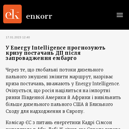
Togg
navi
17.01.2023 12:40
У Energy Intelligence прогнозують
кризу постачань ДП після
запровадження ембарго
Через те, що глобальні потоки дизельного
пального змушені змінити маршрут, назріває
криза постачань, вважають у Energy Intelligence.
Очікується, що росія націлиться на імпортні
ринки Південної Америки й Африки і вивільнить
більше дизельного пального США й Близького
Сходу для надходження в Європу.
Комісар ЄС з питань енергетики Кадрі Сімсон