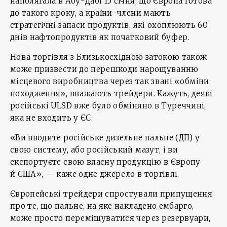
наполягала в Абу-Дабі 15 січня, що Європа готова
до такого кроку, а країни-члени мають
стратегічні запаси продуктів, які охоплюють 60
днів нафтопродуктів як початковий буфер.
Нова торгівля з Близькосхідною затокою також
може призвести до перешкоди нарощуванню
місцевого виробництва через так звані «обміни
походження», вважають трейдери. Кажуть, деякі
російські ULSD вже було обміняно в Туреччині,
яка не входить у ЄС.
«Ви вводите російське дизельне пальне (ДП) у
свою систему, або російський мазут, і ви
експортуєте свою власну продукцію в Європу
й США», — каже одне джерело в торгівлі.
Європейські трейдери спростували припущення
про те, що пальне, на яке накладено ембарго,
може просто переміщуватися через резервуари,