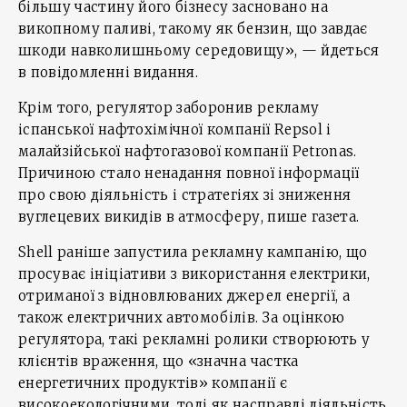
більшу частину його бізнесу засновано на
викопному паливі, такому як бензин, що завдає
шкоди навколишньому середовищу», — йдеться
в повідомленні видання.
Крім того, регулятор заборонив рекламу
іспанської нафтохімічної компанії Repsol і
малайзійської нафтогазової компанії Petronas.
Причиною стало ненадання повної інформації
про свою діяльність і стратегіях зі зниження
вуглецевих викидів в атмосферу, пише газета.
Shell раніше запустила рекламну кампанію, що
просуває ініціативи з використання електрики,
отриманої з відновлюваних джерел енергії, а
також електричних автомобілів. За оцінкою
регулятора, такі рекламні ролики створюють у
клієнтів враження, що «значна частка
енергетичних продуктів» компанії є
високоекологічними, тоді як насправді діяльність