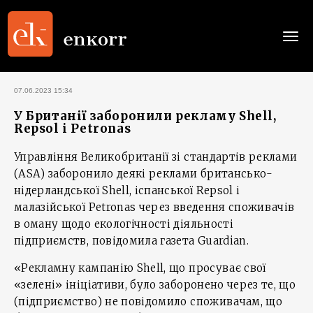
Togg
navi
07.06.2023 15:34
У Британії заборонили рекламу Shell,
Repsol і Petronas
Управління Великобританії зі стандартів реклами
(ASA) заборонило деякі реклами британсько-
нідерландської Shell, іспанської Repsol і
малазійської Petronas через введення споживачів
в оману щодо екологічності діяльності
підприємств, повідомила газета Guardian.
«Рекламну кампанію Shell, що просуває свої
«зелені» ініціативи, було заборонено через те, що
(підприємство) не повідомило споживачам, що