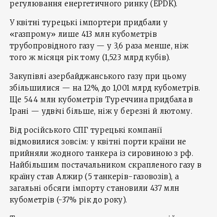
регулювання енергетичного ринку (EPDK).
У квітні турецькі імпортери придбали у
«газпрому» лише 413 млн кубометрів
трубопровідного газу — у 3,6 раза менше, ніж
того ж місяця рік тому (1,523 млрд кубів).
Закупівлі азербайджанського газу при цьому
збільшилися — на 12%, до 1,001 млрд кубометрів.
Ще 544 млн кубометрів Туреччина придбала в
Ірані — удвічі більше, ніж у березні й лютому.
Від російського СПГ турецькі компанії
відмовилися зовсім: у квітні порти країни не
прийняли жодного танкера із сировиною з рф.
Найбільшим постачальником скрапленого газу в
країну став Алжир (5 танкерів-газовозів), а
загальні обсяги імпорту становили 437 млн
кубометрів (-37% рік до року).