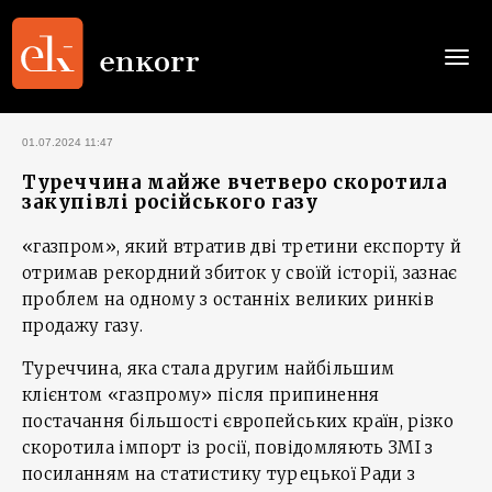
Togg
navi
01.07.2024 11:47
Туреччина майже вчетверо скоротила
закупівлі російського газу
«газпром», який втратив дві третини експорту й
отримав рекордний збиток у своїй історії, зазнає
проблем на одному з останніх великих ринків
продажу газу.
Туреччина, яка стала другим найбільшим
клієнтом «газпрому» після припинення
постачання більшості європейських країн, різко
скоротила імпорт із росії, повідомляють ЗМІ з
посиланням на статистику турецької Ради з