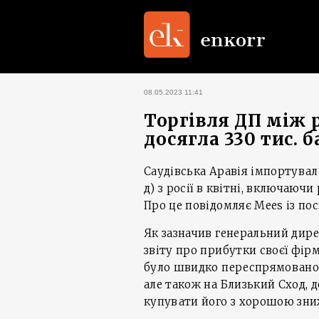
08.05.2023 11:41
Торгівля ДП між 
досягла 330 тис. б
Саудівська Аравія імпортувала
д) з росії в квітні, включаючи
Про це повідомляє Mees із пос
Як зазначив генеральний дире
звіту про прибутки своєї фірм
було швидко переспрямовано
але також на Близький Сход, 
купувати його з хорошою зни