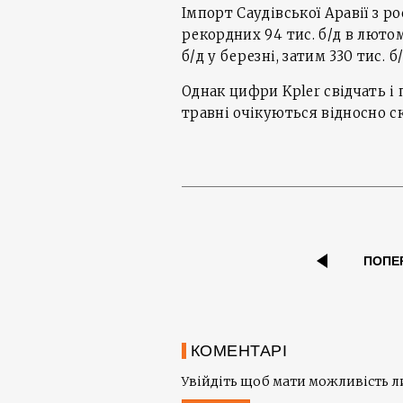
Імпорт Саудівської Аравії з р
рекордних 94 тис. б/д в лютом
б/д у березні, затим 330 тис. 
Однак цифри Kpler свідчать і 
травні очікуються відносно с
ПОПЕ
КОМЕНТАРІ
Увійдіть щоб мати можливість 