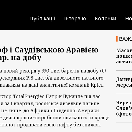
Публікації
Інтерв’ю
Колонки
Но
ВАЖ
рф і Саудівською Аравією
Масов
ар. на добу
пошко
актив
 новий рекорд у 330 тис. барелів на добу (б/
 рекордних 198 тис. б/д дизельного пального.
Дмитр
иланням на дані аналітичної компанії Kpler.
мереж
ктор TotalEnergies Патрік Пуйанне під час
Через
и за І квартал, російське дизельне пальне
Слов’
 не лише до Африки і Південної Америки…
(фото
де деякі країни-виробники вважають за краще
жкою і продавати свою нафту без знижок.