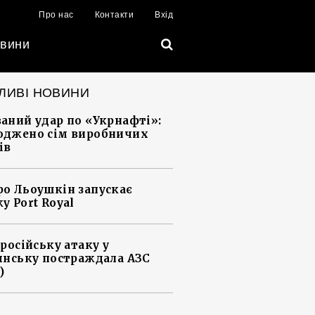
Про нас
Контакти
Вхід
вини
ЛИВІ НОВИНИ
аний удар по «Укрнафті»:
джено сім виробничих
ів
о Льоушкін запускає
у Port Royal
 російську атаку у
янську постраждала АЗС
)