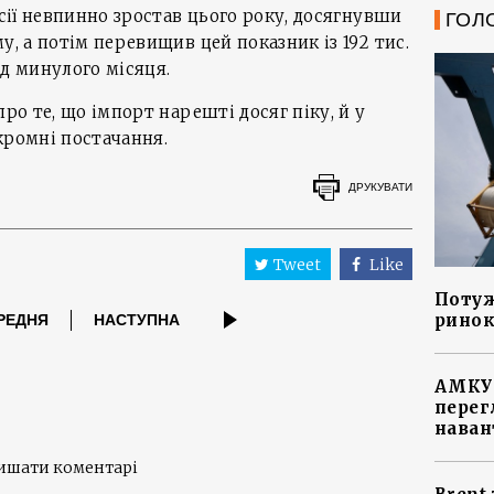
осії невпинно зростав цього року, досягнувши
ГОЛ
у, а потім перевищив цей показник із 192 тис.
б/д минулого місяця.
про те, що імпорт нарешті досяг піку, й у
кромні постачання.
ДРУКУВАТИ
Tweet
Like
Потуж
ринок
РЕДНЯ
НАСТУПНА
АМКУ 
перег
наван
лишати коментарі