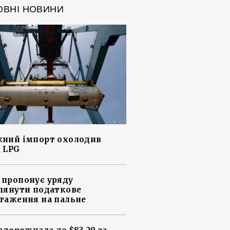
ОВНІ НОВИНИ
ний імпорт охолодив
 LPG
пропонує уряду
лянути податкове
таження на пальне