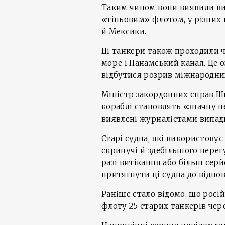
Таким чином вони виявили вит
«тіньовим» флотом, у різних кі
й Мексики.
Ці танкери також проходили ч
море і Панамський канал. Це о
відбутися розрив міжнародни
Міністр закордонних справ Шв
кораблі становлять «значну н
виявлені журналістами випад
Старі судна, які використовує
скрипучі й здебільшого нерегу
разі витікання або більш сер
притягнути ці судна до відпов
Раніше стало відомо, що росі
флоту 25 старих танкерів чер