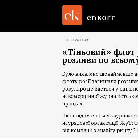
17.10.2024 14:49
«Тіньовий» флот 
розливи по всьому
Було виявлено щонайменше дев
флоту росії залишали розливи
року. Про це йдеться у спільн
некомерційної журналістської
правда».
Як повідомляється, журналіс
неурядової організації SkyTru
від компанії з аналізу ринку L