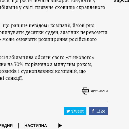
барел
ося, що росія почала використовувати у
більше у світі плавуче сховище скрапленого
, що раніше невідомі компанії, ймовірно,
акопичувати десятки суден, здатних перевозити
о може означати розширення російського
осія збільшила обсяги свого «тіньового»
же на 70% порівняно з минулим роком,
овиків і судноплавних компаній, що
і санкції.
ДРУКУВАТИ
Tweet
Like
РЕДНЯ
НАСТУПНА