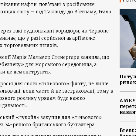
ікання нафти, пов’язані з російським
нцях світу – від Таїланду до В'єтнаму, Італії
ерез такі судноплавні коридори, як Червоне
значає, що у разі серйозної аварії може
х торговельних шляхів.
еції Марія Мальмер Стенергард заявила, що
ебезпеку» для морського середовища, а
ки це демонструють.
Потуж
ринок
 росія для свого «тіньового» флоту, не лише
льовані, вони часто й не застраховані, тому в
йозного розливу урядам буде важко
АМКУ 
ідальності.
перег
наван
йський «лукойл» закупив для «тіньового»
ез 74-річного британського бухгалтера.
Brent