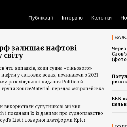
Публікації
Інтерв’ю
Колонки
Но
ВАЖ
рф залишає нафтові
Через
 світу
Слов’
(фото
'ять випадків, коли судна «тіньового»
 нафти у світових водах, починаючи з 2021
Потуж
ому розслідуванні видання Politico й
ринок
 групи SourceMaterial, передає «Європейська
БЕБ в
пальн
ти використали супутникові знімки
th і поєднали їх із даними про судноплавство
loyd's List і товарної платформи Kpler.
ГОЛ