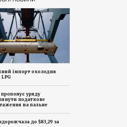
ний імпорт охолодив
 LPG
пропонує уряду
лянути податкове
таження на пальне
 здорожчала до $83,29 за