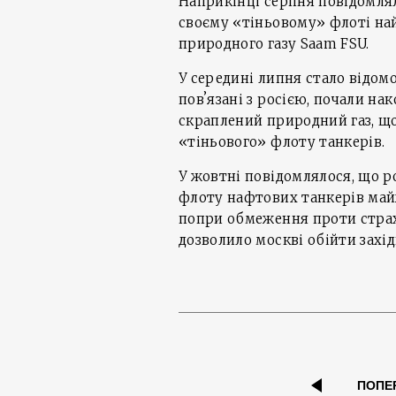
Наприкінці серпня повідомлял
своєму «тіньовому» флоті най
природного газу Saam FSU.
У середині липня стало відомо
повʼязані з росією, почали н
скраплений природний газ, щ
«тіньового» флоту танкерів.
У жовтні повідомлялося, що р
флоту нафтових танкерів май
попри обмеження проти страх
дозволило москві обійти західн
ПОПЕ