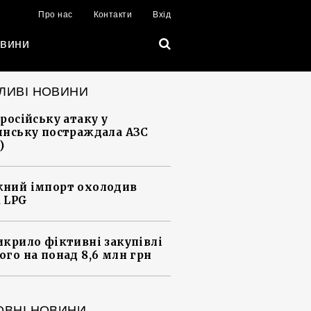
Про нас
Контакти
Вхід
вини
ЛИВІ НОВИНИ
 російську атаку у
янську постраждала АЗС
)
ний імпорт охолодив
 LPG
икрило фіктивні закупівлі
ого на понад 8,6 млн грн
ОВНІ НОВИНИ