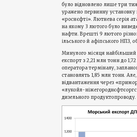
було відновлено лише три тижн
уражено первинну установку
«роснєфті». Лютнева серія ат
на якому 3 лютого було вивед
нафти. Врешті 9 лютого різн
ільського й афіпського НПЗ, 
Минулого місяця найбільший 
експорт з 2,21 млн тонн до 1,7
оператора терміналу, заплано
становлять 1,85 млн тонн. Ал
відвантаження через «примор
«лукойл-ніжегороднєфтєоргсин
дизельного продуктопроводу.