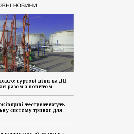
ОВНІ НОВИНИ
довго: гуртові ціни на ДП
ли разом з попитом
рківщині тестуватимуть
ьну систему тривог для
ас нещодавньої атаки на