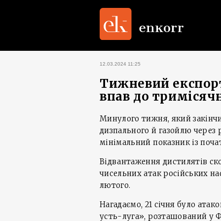
12.03.2024 11:25
Тижневий експорт
впав до тримісяч
Минулого тижня, який закінчи
дизпального й газойлю через р
мінімальний показник із поча
Відвантаження дистилятів ск
чисельних атак російських на
лютого.
Нагадаємо, 21 січня було ата
усть-луга», розташований у Ф