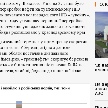
і потому, 11 лютого. У ніч на 25 січня було
ГОЛ
 переробки нафти на туапсинському НПЗ
ак почалася з волгоградського НПЗ «лукойлу»,
ено з ладу установку первинної переробки
ого ступеню ушкоджень зазнали потужності
обидва розташовано у краснодарському краї.
дизельний термінал у приморську скоротив
2 млн тонн. У березні, згідно з даними
вані обсяги постачань дизпального
е, ймовірно, «транснєфть» скоригує березневі
ськ» у бік зменшення після атаки БпЛА на
Чи на
охоло
тез», який під’єднано до північної гілки
На Ха
локал
АЗС
Під ч