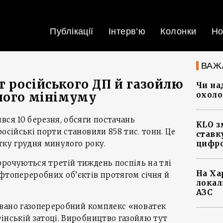
Публікації
Інтерв’ю
Колонки
Но
ВАЖ
 російського ДП й газойлю
Чи на
ного мінімуму
охоло
вся 10 березня, обсяги постачань
KLO з
осійські порти становили 858 тис. тонн. Це
ставку
тку грудня минулого року.
цифро
орочуються третій тиждень поспіль на тлі
На Ха
фтопереробних об’єктів протягом січня й
локал
АЗС
ковано газопереробний комплекс «новатек
інській затоці. Виробництво газойлю тут