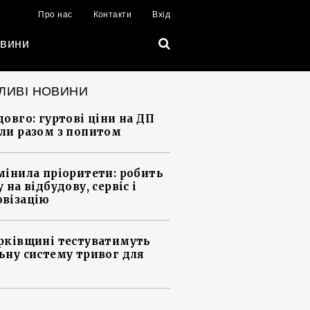
Про нас
Контакти
Вхід
вини
ЛИВІ НОВИНИ
довго: гуртові ціни на ДП
ли разом з попитом
мінила пріоритети: робить
 на відбудову, сервіс і
візацію
рківщині тестуватимуть
ьну систему тривог для