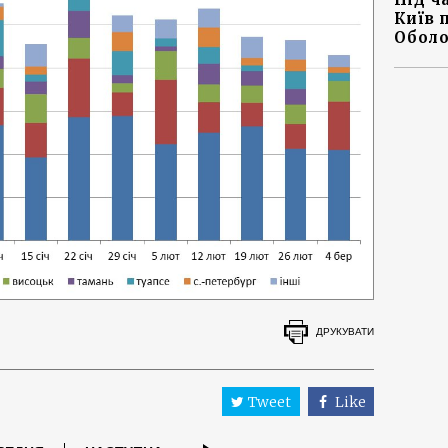
Київ 
Оболо
ДРУКУВАТИ
Tweet
Like