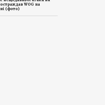
постраждав WOG на
ні (фото)