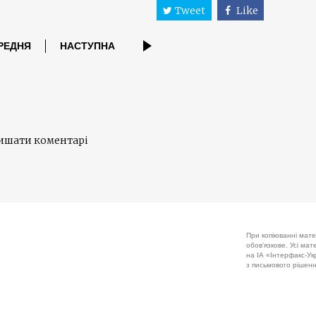
Tweet
Like
РЕДНЯ
НАСТУПНА
лишати коментарі
При копіюванні мате
обов'язкове. Усі ма
на ІА «Інтерфакс-Укр
з письмового рішенн