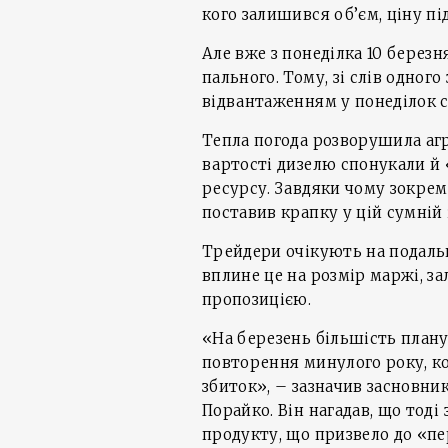
кого залишився об’єм, ціну під
Але вже з понеділка 10 березн
пального. Тому, зі слів одного
відвантаженням у понеділок ст
Тепла погода розворушила агр
вартості дизелю спонукали й 
ресурсу. Завдяки чому зокре
поставив крапку у цій сумній і
Трейдери очікують на подальш
вплине це на розмір маржі, з
пропозицією.
«На березень більшість плану
повторення минулого року, ко
збиток», – зазначив засновн
Порайко. Він нагадав, що тоді з
продукту, що призвело до «пе