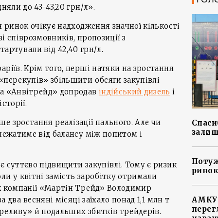
няли до 43-43,20 грн/л».
я ринок очікує надходження значної кількості
 зі співрозмовників, пропозиції з
артували від 42,40 грн/л.
аріїв. Крім того, перші натяки на зростання
«перекупів» збільшити обсяги закупівлі
ма «Анвітрейд» допродав
індійський дизель
і
сторії.
е зростання реалізації пального. Але чи
Спасиб
залиш
алежатиме від балансу між попитом і
Потуж
є суттєво підвищити закупівлі. Тому є ризик
ринок
ли у квітні замість заробітку отримали
ик компанії «Мартін Трейд» Володимир
а два весняні місяці заїхало понад 1,1 млн т
АМКУ 
перег
реливу» й подальших збитків трейдерів.