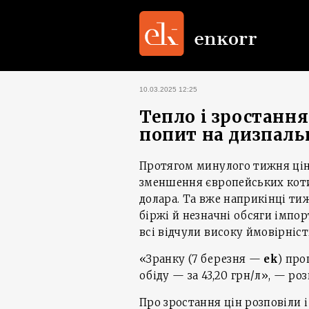
10.03.2025 12:25
Тепло і зростанн
попит на дизпаль
Протягом минулого тижня цін
зменшення європейських коти
долара. Та вже наприкінці ти
біржі й незначні обсяги імпо
всі відчули високу ймовірніст
«Зранку (7 березня —
ek
) про
обіду — за 43,20 грн/л», — роз
Про зростання цін розповіли і 