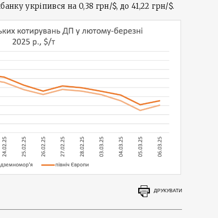
анку укріпився на 0,38 грн/$, до 41,22 грн/$.
ДРУКУВАТИ