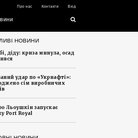
Про нас
Контакти
Вхід
вини
ЛИВІ НОВИНИ
і, діду: криза минула, осад
ився
аний удар по «Укрнафті»:
джено сім виробничих
ів
о Льоушкін запускає
у Port Royal
ОВНІ НОВИНИ