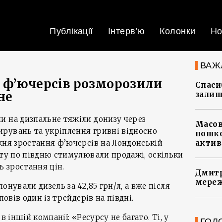
Публікації
Інтерв’ю
Колонки
Но
ВАЖ
я ф’ючерсів розморозили
Спасиб
не
залиш
и на дизпальне тяжіли донизу через
Масов
рувань та укріплення гривні відносно
пошко
жня зростання ф’ючерсів на Лондонській
актив
рту по півдню стимулювали продажі, оскільки
ь зростання цін.
Дмитр
мереж
понували дизель за 42,85 грн/л, а вже після
повів один із трейдерів на півдні.
в іншій компанії: «Ресурсу не багато. Ті, у
ГОЛ