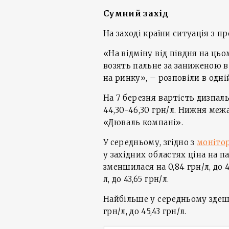
Сумний захід
На заході країни ситуація з п
«На відміну від півдня на ць
возять пальне за заниженою 
на ринку», – розповіли в одні
На 7 березня вартість дизпал
44,30-46,30 грн/л. Нижня меж
«Дюваль компані».
У середньому, згідно з
моніто
у західних областях ціна на па
зменшилася на 0,84 грн/л, до 45
л, до 43,65 грн/л.
Найбільше у середньому здеш
грн/л, до 45,43 грн/л.