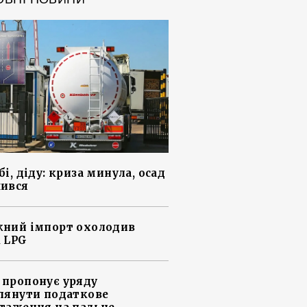
і, діду: криза минула, осад
ився
ний імпорт охолодив
 LPG
пропонує уряду
лянути податкове