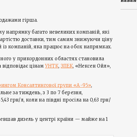
наван
родажами гірша.
ому напрямку багато невеликих компаній, які
вартістю доставки, тим самим знижуючи ціну
й із компаній, яка працює на обох напрямках.
ьного у прикордонних областях становила
а відповідає цінам
УНТК
,
ЗПЕК
, «Нексен Ойл»,
рингом Консалтингової групи «А-95»
,
льне за тиждень, з 3 по 7 березня,
,43 грн/л, коли на півдні просіла на 0,63 грн/
евшав дизель у центрі країни — майже на 1