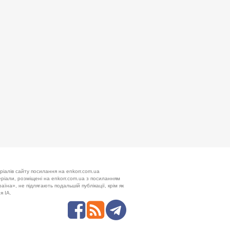
ріалів сайту посилання на enkorr.com.ua
теріали, розміщені на enkorr.com.ua з посиланням
аїна», не підлягають подальшій публікації, крім як
я ІА.