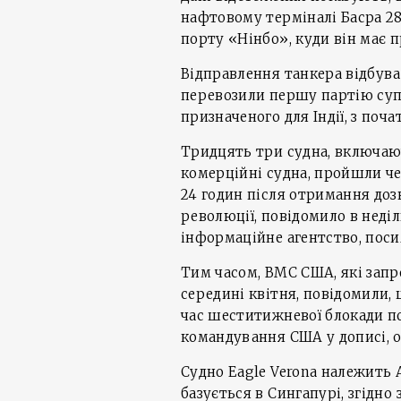
нафтовому терміналі Басра 28
порту «Нінбо», куди він має п
Відправлення танкера відбуває
перевозили першу партію суп
призначеного для Індії, з почат
Тридцять три судна, включаю
комерційні судна, пройшли ч
24 годин після отримання доз
революції, повідомило в неді
інформаційне агентство, поси
Тим часом, ВМС США, які запр
середині квітня, повідомили,
час шеститижневої блокади по
командування США у дописі, о
Судно Eagle Verona належить A
базується в Сингапурі, згідно