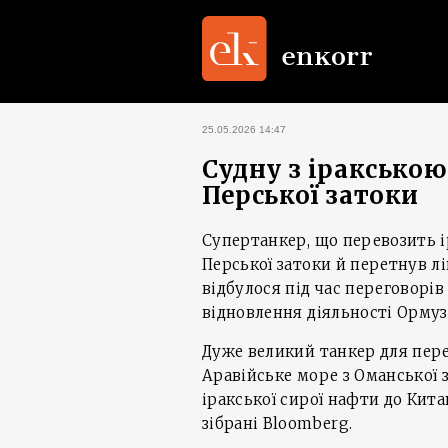
25.05.2026 14:47
Судну з іраксько
Перської затоки
Супертанкер, що перевозить і
Перської затоки й перетнув л
відбулося під час переговорі
відновлення діяльності Ормуз
Дуже великий танкер для пере
Аравійське море з Оманської 
іракської сирої нафти до Кит
зібрані Bloomberg.