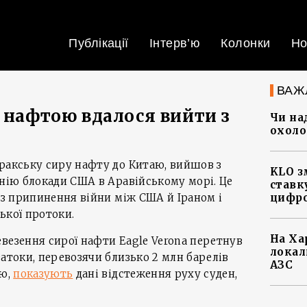
Публікації
Інтерв’ю
Колонки
Но
ВАЖ
ю нафтою вдалося вийти з
Чи на
охоло
ракську сиру нафту до Китаю, вийшов з
KLO з
інію блокади США в Аравійському морі. Це
ставку
в з припинення війни між США й Іраном і
цифро
ької протоки.
На Ха
везення сирої нафти Eagle Verona перетнув
локал
затоки, перевозячи близько 2 млн барелів
АЗС
аю,
показують
дані відстеження руху суден,