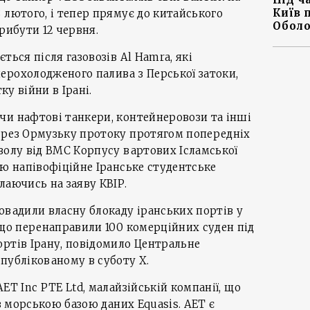
Київ 
 лютого, і тепер прямує до китайського
Оболо
рибути 12 червня.
ться після газовозів Al Hamra, які
ерохолодженого палива з Перської затоки,
ку війни в Ірані.
чи нафтові танкери, контейнеровози та інші
ерез Ормузьку протоку протягом попередніх
волу від ВМС Корпусу вартових Ісламської
лю напівофіційне Іранське студентське
лаючись на заяву КВІР.
овадили власну блокаду іранських портів у
 що перенаправили 100 комерційних суден під
ртів Ірану, повідомило Центральне
публікованому в суботу X.
ET Inc PTE Ltd, малайзійській компанії, що
 з морською базою даних Equasis. AET є