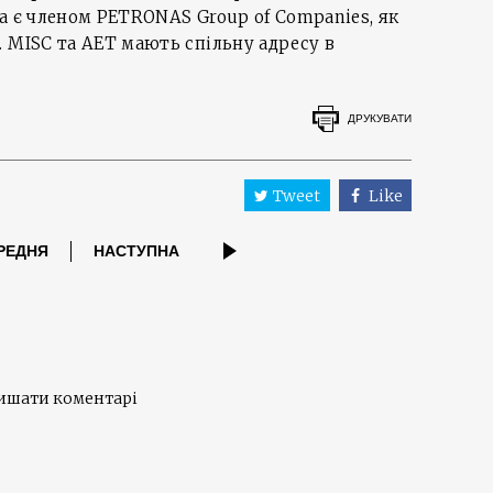
а є членом PETRONAS Group of Companies, як
 MISC та AET мають спільну адресу в
ДРУКУВАТИ
Tweet
Like
РЕДНЯ
НАСТУПНА
лишати коментарі