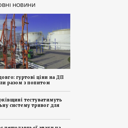
ОВНІ НОВИНИ
довго: гуртові ціни на ДП
ли разом з попитом
рківщині тестуватимуть
ьну систему тривог для
ас нещодавньої атаки на