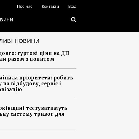
Про нас
Контакти
Вхід
вини
ЛИВІ НОВИНИ
довго: гуртові ціни на ДП
ли разом з попитом
мінила пріоритети: робить
 на відбудову, сервіс і
візацію
рківщині тестуватимуть
ьну систему тривог для