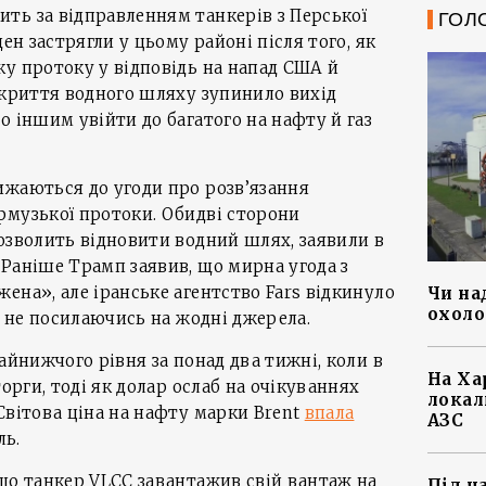
ть за відправленням танкерів з Перської
ГОЛ
ден застрягли у цьому районі після того, як
у протоку у відповідь на напад США й
акриття водного шляху зупинило вихід
о іншим увійти до багатого на нафту й газ
ижаються до угоди про розв’язання
рмузької протоки. Обидві сторони
озволить відновити водний шлях, заявили в
Раніше Трамп заявив, що мирна угода з
ена», але іранське агентство Fars відкинуло
Чи на
охоло
, не посилаючись на жодні джерела.
айнижчого рівня за понад два тижні, коли в
На Ха
торги, тоді як долар ослаб на очікуваннях
локал
Світова ціна на нафту марки Brent
впала
АЗС
ль.
що танкер VLCC завантажив свій вантаж на
Під ч