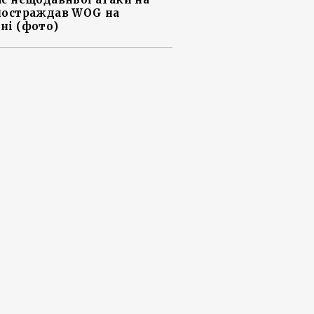
постраждав WOG на
ні (фото)