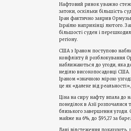
Нафтовий ринок уважно стежи
затоки, оскільки більшість су
Іран фактично закрив Ормузьк
Ізраїлю наприкінці лютого. З
більшості суден і перешкодил
регіону.
США з Іраном поступово набл
конфлікту й розблокування О
наближаються до угоди, яка д
неділю високопосадовці США. 
Іраном «значною мірою узгодж
це як «далеке від реальності»
Ціна на сиру нафту впала до н
понеділок в Азії розпочалися 
близького завершення угоди. 
майже на 6%, до $95,27 за баре
Дані відстеження показують, 