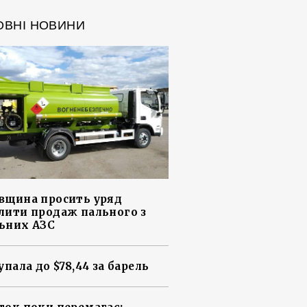
ОВНІ НОВИНИ
вщина просить уряд
лити продаж пального з
ьних АЗС
упала до $78,44 за барель