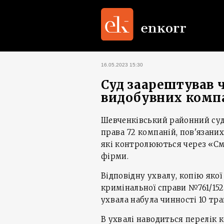
16.05.2023 15:30
Суд заарештував 
видобувних компа
Шевченківський районний суд
права 72 компаній, пов'язани
які контролюються через «См
фірми.
Відповідну ухвалу, копію якої
кримінальної справи №761/152
ухвала набула чинності 10 тр
В ухвалі наводиться перелік 