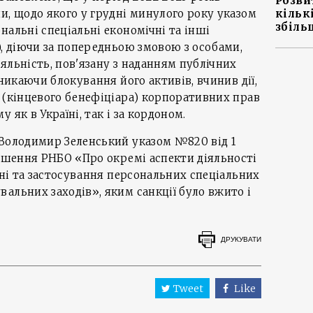
Розви
и, щодо якого у грудні минулого року указом
кільк
збіль
нальні спеціальні економічні та інші
), діючи за попередньою змовою з особами,
яльність, пов'язану з наданням публічних
уникаючи блокування його активів, вчинив дії,
 (кінцевого бенефіціара) корпоративних прав
 як в Україні, так і за кордоном.
 Володимир Зеленський указом №820 від 1
рішення РНБО «Про окремі аспекти діяльності
їні та застосування персональних спеціальних
альних заходів», яким санкції було вжито і
ДРУКУВАТИ
Tweet
Like