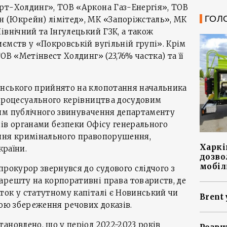
рт-Холдинг», ТОВ «Аркона Газ-Енергія», ТОВ
ГОЛ
 (Юкрейн) лімітед», МК «Запоріжсталь», МК
івнічний та Інгулецький ГЗК, а також
ємств у «Покровській вугільній групі». Крім
ОВ «Метінвест Холдинг» (23,76% частка) та її
нського прийнято на клопотання начальника
 процесуального керівництва досудовим
ям публічного звинувачення департаменту
ів органами безпеки Офісу генерального
ння кримінального правопорушення,
Харкі
країни.
дозво
мобіл
прокурор звернувся до судового слідчого з
арешту на корпоративні права товариств, де
ток у статутному капіталі є Новинський чи
Brent 
тою збереження речових доказів.
ановлено, що у період 2022-2023 років