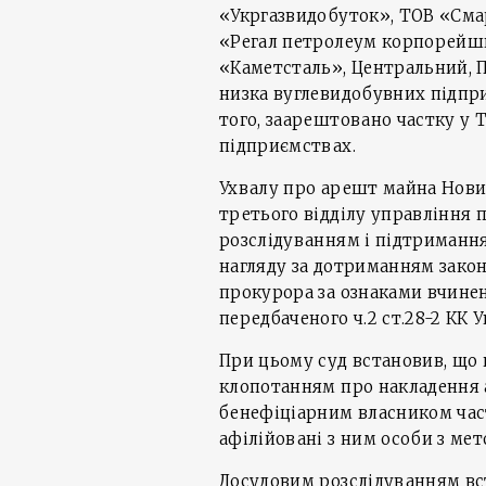
«Укргазвидобуток», ТОВ «Сма
«Регал петролеум корпорейшн
«Каметсталь», Центральний, П
низка вуглевидобувних підпри
того, заарештовано частку у Т
підприємствах.
Ухвалу про арешт майна Нови
третього відділу управління
розслідуванням і підтриманн
нагляду за дотриманням закон
прокурора за ознаками вчине
передбаченого ч.2 ст.28-2 КК У
При цьому суд встановив, що 
клопотанням про накладення 
бенефіціарним власником час
афілійовані з ним особи з ме
Досудовим розслідуванням вст