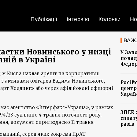
Публікації
Інтерв’ю
Колонки
Но
ВАЖ
частки Новинського у низці
У Зап
ній в Україні
понад
Федо
 м.Києва наклав арешт на корпоративні
х з активами олігарха Вадима Новинського,
Росій
арт Холдинг» або через афілійовані офшорні
центр
Украї
 має агентство «Інтерфакс-Україна», у рамках
ЗПЕК 
94/23 суд виніс 4 травня поточного року,
сплат
авня, документ оприлюднено 11 травня.
разів
компаній, серед яких зокрема ПрАТ