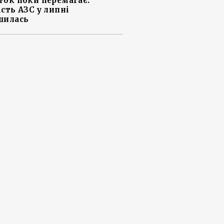
ток поки перемагає:
ість АЗС у липні
шилась