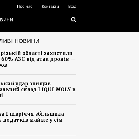
Про нас
Контакти
Вхід
вини
ЛИВІ НОВИНИ
орізькій області захистили
 60% АЗС від атак дронів —
ров
ський удар знищив
альний склад LIQUI MOLY в
ні
за І півріччя збільшила
у податків майже у сім