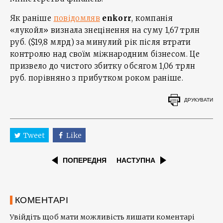
Як раніше
повідомляв
enkorr
, компанія
«лукойл» визнала знецінення на суму 1,67 трлн
руб. ($19,8 млрд) за минулий рік після втрати
контролю над своїм міжнародним бізнесом. Це
призвело до чистого збитку обсягом 1,06 трлн
руб. порівняно з прибутком роком раніше.
ДРУКУВАТИ
Tweet
Like
ПОПЕРЕДНЯ
НАСТУПНА
КОМЕНТАРІ
Увійдіть щоб мати можливість лишати коментарі