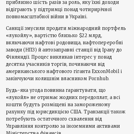
приблизно шість разів за роль, яку їхні доходи
відіграють у підтримці понад чотирирічної
повномасштабної війни в Україні.
Санкції змусили продати міжнародний портфель
«лукойлу», вартістю близько $22 млрд,
включаючи нафтові родовища, нафтопереробні
заводи (НПЗ) й автозаправні станції від Іраку до
Фінляндії. Процес викликав інтерес у понад
десятка учасників торгів, починаючи від
американського нафтового гіганта ExxonMobil і
закінчуючи колишнім власником Pornhub.
Будь-яка угода повинна гарантувати, що
«лукойл» не отримає жодних передоплат, а всі
кошти будуть розміщені на замороженому
рахунку під юрисдикцією США. Транзакції також
потребують остаточного схвалення від
Управління контролю за іноземними активами
Міністерства фінансів.