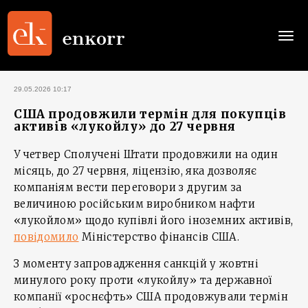
Togg
navi
29.05.2026 10:17
США продовжили термін для покупців
активів «лукойлу» до 27 червня
У четвер Сполучені Штати продовжили на один
місяць, до 27 червня, ліцензію, яка дозволяє
компаніям вести переговори з другим за
величиною російським виробником нафти
«лукойлом» щодо купівлі його іноземних активів,
повідомило
Міністерство фінансів США.
З моменту запровадження санкцій у жовтні
минулого року проти «лукойлу» та державної
компанії «роснєфть» США продовжували термін