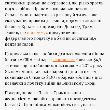
світовими цінами на енергоносії, які різко зросли
під час війни з Іраном, включаючи позики зі
Стратегічного нафтового резерву й тимчасове
скасування правила доставки, відомого як закон
Джонса. Крім того, президент Дональд Трамп
заявив, що
підтримує
призупинення
федерального податку на бензин обсягом 18,4
цента за галон.
Ці кроки мало що зробили для заспокоєння цін на
бензин у США, які зараз
становлять
близько $4,5
за галон, що є найвищим показником з 2022 року.
Як внутрішні, так і міжнародні ціни на нафту
коливалися близько $100 за барель або вище цієї
позначки з початку війни на Близькому Сході.
Повернувшись з Пекіна, Трамп заявив
журналістам, що обговорював з президентом
Китаю Сі Цзіньпіном можливість скасування