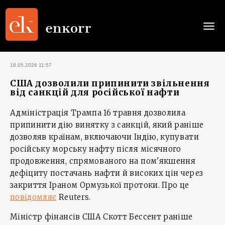
Togg
navi
18.05.2026 11:57
США дозволили припинити звільнення
від санкцій для російської нафти
Адміністрація Трампа 16 травня дозволила
припинити дію винятку з санкцій, який раніше
дозволяв країнам, включаючи Індію, купувати
російську морську нафту після місячного
продовження, спрямованого на пом'якшення
дефіциту постачань нафти й високих цін через
закриття Іраном Ормузької протоки. Про це
повідомляє
Reuters.
Міністр фінансів США Скотт Бессент раніше