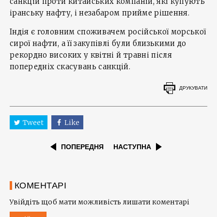
санкцій проти китайських компаній, які купують
іранську нафту, і незабаром прийме рішення.
Індія є головним споживачем російської морської
сирої нафти, а її закупівлі були близькими до
рекордно високих у квітні й травні після
попередніх скасувань санкцій.
ДРУКУВАТИ
Tweet
Like
ПОПЕРЕДНЯ
НАСТУПНА
КОМЕНТАРІ
Увійдіть щоб мати можливість лишати коментарі