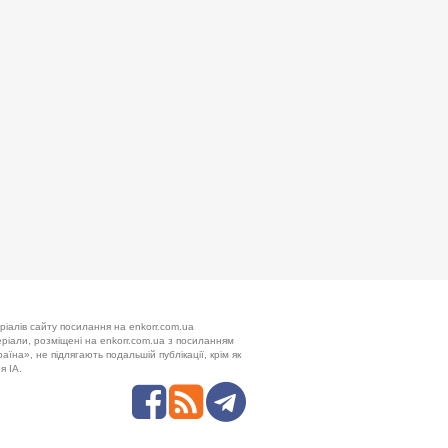
ріалів сайту посилання на enkorr.com.ua
теріали, розміщені на enkorr.com.ua з посиланням
аїна», не підлягають подальшій публікації, крім як
я ІА.