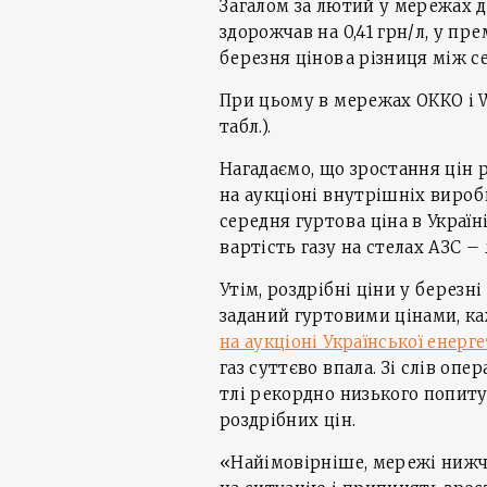
Загалом за лютий у мережах 
здорожчав на 0,41 грн/л, у пре
березня цінова різниця між с
При цьому в мережах ОККО і W
табл.).
Нагадаємо, що зростання цін 
на аукціоні внутрішніх виробн
середня гуртова ціна в Україні
вартість газу на стелах АЗС – 
Утім, роздрібні ціни у березн
заданий гуртовими цінами, к
на аукціоні Української енерг
газ суттєво впала. Зі слів опе
тлі рекордно низького попит
роздрібних цін.
«Найімовірніше, мережі нижч