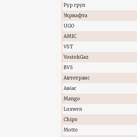
Рур груп
Укрнафта
U.GO
AMIC
VST
VostokGaz
BVS
Автотранс
Авіас
Mango
Luxwen
Chipo
Motto