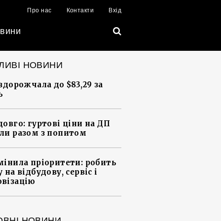
Про нас
Контакти
Вхід
вини
ЛИВІ НОВИНИ
 здорожчала до $83,29 за
ь
довго: гуртові ціни на ДП
ли разом з попитом
мінила пріоритети: робить
 на відбудову, сервіс і
візацію
ОВНІ НОВИНИ