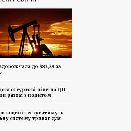
 здорожчала до $83,29 за
ь
довго: гуртові ціни на ДП
ли разом з попитом
рківщині тестуватимуть
ьну систему тривог для