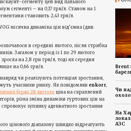
дискаунт-сегменту цей вид пального
міум сегменті – на 0,17 грн/л. Станом на 1
егментами становить 2,43 грн/л.
OG місячна динаміка цін від’ємна (див.
розпочалося в середині лютого, після стрибка
иків. Загалом у період із 1 по 29 лютого
 зросла на 2,8 грн грн/л, тоді як середня
Brent
лише на 0,66 грн/л.
барел
і навряд чи реалізують потенціал зростання,
ажуть учасники ринку. Як повідомляв
enkorr
,
Чи на
етичної біржі 28 лютого
ціна на скраплений
охоло
раторів, різка зміна динаміки гуртових цін на
у спровокує зупинку адекватного зростання
На Ха
локал
АЗС
ого цінового діапазону швидко відреагують