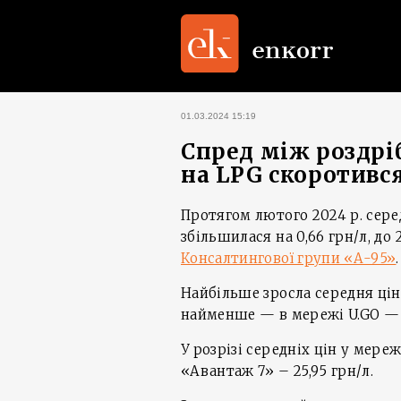
01.03.2024 15:19
Спред між роздр
на LPG скоротивс
Протягом лютого 2024 р. сере
збільшилася на 0,66 грн/л, до 
Консалтингової групи «А-95»
.
Найбільше зросла середня ціна 
найменше — в мережі U.GO — 0,
У розрізі середніх цін у мер
«Авантаж 7» – 25,95 грн/л.