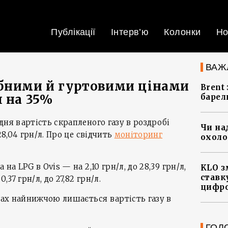
Публікації
Інтерв’ю
Колонки
Но
ВАЖ
ібними й гуртовими цінами
Brent
я на 35%
барел
дня вартість скрапленого газу в роздробі
Чи на
28,04 грн/л. Про це свідчить
моніторинг
охоло
на LPG в Ovis — на 2,10 грн/л, до 28,39 грн/л,
KLO з
ставку
37 грн/л, до 27,82 грн/л.
цифро
ежах найнижчою лишається вартість газу в
ГОЛ