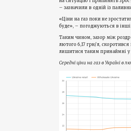
на ситуацію і припинять зрост
– зазначили в одній із паливн
«Ціни на газ поки не зростати
буде», – погоджуються в інші
Таким чином, зазор між роздр
лютого 6,17 грн/л, скоротився 
лишитися таким принаймні у
Середні ціни на газ в Україні в л