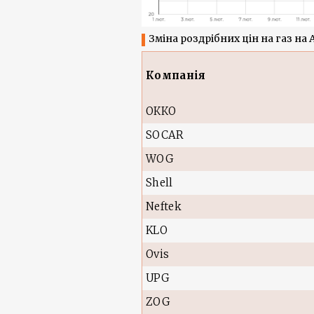
Зміна роздрібних цін на газ на А
Компанія
ОККО
SOCAR
WOG
Shell
Neftek
KLO
Ovis
UPG
ZOG