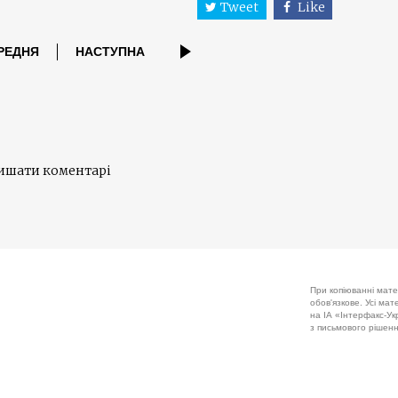
Tweet
Like
РЕДНЯ
НАСТУПНА
лишати коментарі
При копіюванні мате
обов'язкове. Усі ма
на ІА «Інтерфакс-Укр
з письмового рішенн