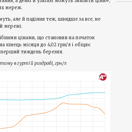
ання, а деякі й узагалі можуть знизити ціни»,
их мереж.
муть, але й падіння теж, швидше за все, не
й мережі.
ібними цінами, що становив на початок
на кінець місяця до 4,02 грн/л і обіцяє
 перший тиждень березня.
ютому в гурті й роздробі, грн/л