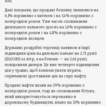
Азії.
Дані показали, що продажі бензину знизилися на
6,1% порівняно з квітнем і на 3,4% порівняно з
попереднім роком. Тим часом споживання
дизельного пального зросло на 1,6% порівняно з
попереднім роком і на 4,8% порівняно з
попереднім місяцем.
Державні роздрібні торговці паливом в Індії
підвищили ціни на дизельне пальне на 2,71 рупії
($0,0283) за літр, а на бензин — на 2,61 рупії,
повідомили дилери. Це вже четверте підвищення
цін у травні, щоб компенсувати втрати,
спричинені зростанням цін на сиру нафту.
Продажі нафти впали на 29% порівняно з
попереднім роком, тоді як споживання бітуму,
який використовується переважно в
дорожньому будівництві, впало на 32% порівняно