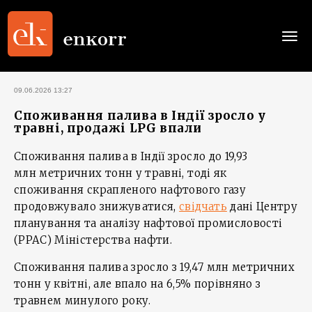
Togg
navi
09.06.2026 13:27
Споживання палива в Індії зросло у
травні, продажі LPG впали
Споживання палива в Індії зросло до 19,93
млн метричних тонн у травні, тоді як
споживання скрапленого нафтового газу
продовжувало знижуватися,
свідчать
дані Центру
планування та аналізу нафтової промисловості
(PPAC) Міністерства нафти.
Споживання палива зросло з 19,47 млн метричних
тонн у квітні, але впало на 6,5% порівняно з
травнем минулого року.