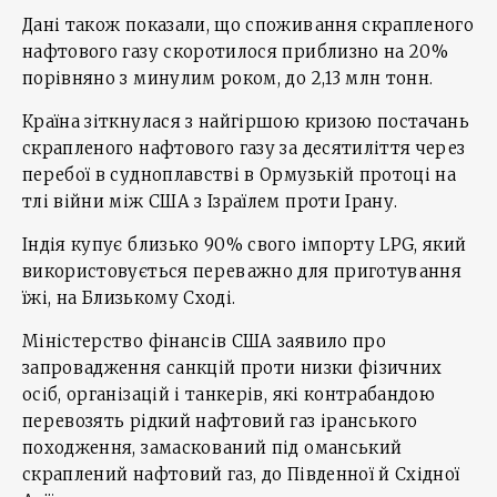
Дані також показали, що споживання скрапленого
нафтового газу скоротилося приблизно на 20%
порівняно з минулим роком, до 2,13 млн тонн.
Країна зіткнулася з найгіршою кризою постачань
скрапленого нафтового газу за десятиліття через
перебої в судноплавстві в Ормузькій протоці на
тлі війни між США з Ізраїлем проти Ірану.
Індія купує близько 90% свого імпорту LPG, який
використовується переважно для приготування
їжі, на Близькому Сході.
Міністерство фінансів США заявило про
запровадження санкцій проти низки фізичних
осіб, організацій і танкерів, які контрабандою
перевозять рідкий нафтовий газ іранського
походження, замаскований під оманський
скраплений нафтовий газ, до Південної й Східної