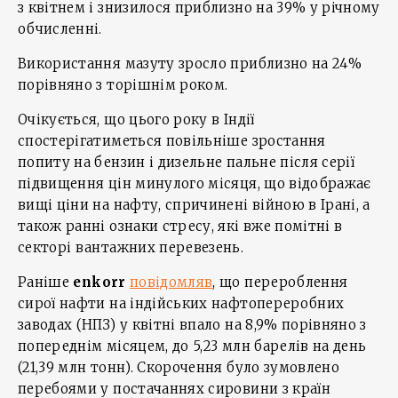
з квітнем і знизилося приблизно на 39% у річному
обчисленні.
Використання мазуту зросло приблизно на 24%
порівняно з торішнім роком.
Очікується, що цього року в Індії
спостерігатиметься повільніше зростання
попиту на бензин і дизельне пальне після серії
підвищення цін минулого місяця, що відображає
вищі ціни на нафту, спричинені війною в Ірані, а
також ранні ознаки стресу, які вже помітні в
секторі вантажних перевезень.
Раніше
enkorr
повідомляв
, що перероблення
сирої нафти на індійських нафтопереробних
заводах (НПЗ) у квітні впало на 8,9% порівняно з
попереднім місяцем, до 5,23 млн барелів на день
(21,39 млн тонн). Скорочення було зумовлено
перебоями у постачаннях сировини з країн