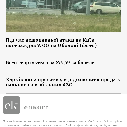
Під час нещодавньої атаки на Київ
постраждав WOG на Оболоні (фото)
Brent торгується за $79,59 за барель
Харківщина просить уряд дозволити продаж
пального з мобільних АЗС
При копіюванні матеріалів сайту посилання на enkorr.com.ua обов'язкове. Усі матеріали,
розміщені на enkorr.com.ua з посиланням на ІА «Інтерфакс-Україна», не підлягають