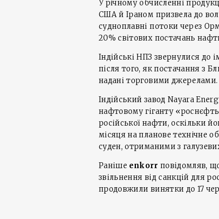
У річному обчисленні продукці
США й Іраном призвела до вола
судноплавні потоки через Орм
20% світових постачань нафт
Індійські НПЗ звернулися до 
після того, як постачання з Б
надані торговими джерелами.
Індійський завод Nayara Ener
нафтовому гіганту «роснєфть
російської нафти, оскільки й
місяця на планове технічне о
суден, отриманими з галузеви
Раніше
enkorr
повідомляв, щ
звільнення від санкцій для р
продовжили винятки до 17 чер