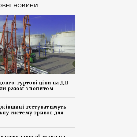
ОВНІ НОВИНИ
довго: гуртові ціни на ДП
ли разом з попитом
рківщині тестуватимуть
ьну систему тривог для
ас нещодавньої атаки на