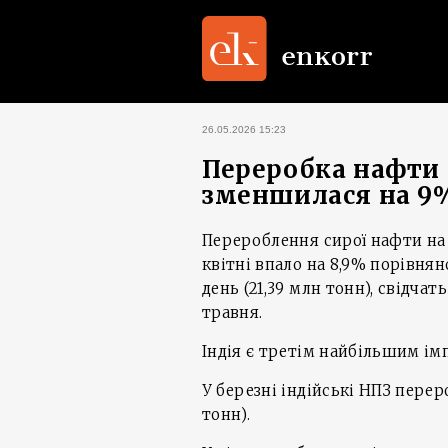
26.05.2026 15:23
Переробка нафти н
зменшилася на 9
Перероблення сирої нафти на
квітні впало на 8,9% порівнян
день (21,39 млн тонн), свідча
травня.
Індія є третім найбільшим ім
У березні індійські НПЗ перер
тонн).