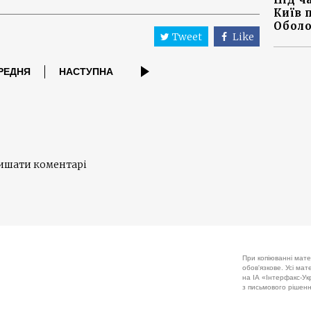
Київ 
Оболо
Tweet
Like
РЕДНЯ
НАСТУПНА
лишати коментарі
При копіюванні мате
обов'язкове. Усі ма
на ІА «Інтерфакс-Укр
з письмового рішенн