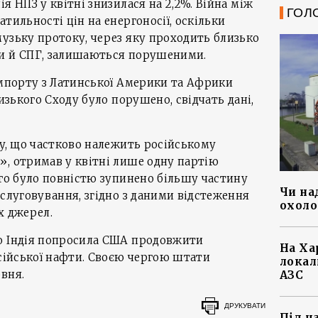
я НПЗ у квітні знизилася на 2,2%. Війна між
ГОЛ
тильності цін на енергоносії, оскільки
узьку протоку, через яку проходить близько
и й СПГ, залишаються порушеними.
імпорту з Латинської Америки та Африки
лизького Сходу було порушено, свідчать дані,
gy, що частково належить російському
», отримав у квітні лише одну партію
ого було повністю зупинено більшу частину
Чи на
бслуговування, згідно з даними відстеження
охоло
х джерел.
о Індія попросила США продовжити
На Ха
осійської нафти. Своєю чергою штати
локал
вня.
АЗС
ДРУКУВАТИ
Під ч