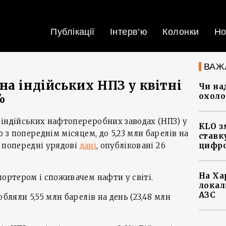
Публікації
Інтерв’ю
Колонки
Но
ВАЖ
а індійських НПЗ у квітні
Чи на
%
охоло
 індійських нафтопереробних заводах (НПЗ) у
KLO з
о з попереднім місяцем, до 5,23 млн барелів на
ставку
ть попередні урядові
дані
, опубліковані 26
цифро
На Ха
портером і споживачем нафти у світі.
локал
АЗС
обляли 5,55 млн барелів на день (23,48 млн