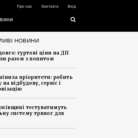
Про нас
Контакти
Вхід
вини
ЛИВІ НОВИНИ
довго: гуртові ціни на ДП
ли разом з попитом
мінила пріоритети: робить
 на відбудову, сервіс і
візацію
рківщині тестуватимуть
ьну систему тривог для