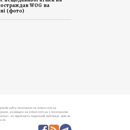
постраждав WOG на
ні (фото)
ріалів сайту посилання на enkorr.com.ua
теріали, розміщені на enkorr.com.ua з посиланням
аїна», не підлягають подальшій публікації, крім як
я ІА.