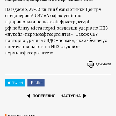
Нагадаємо, 29-30 квітня безпілотники Центру
спецоперацій СБУ «Альфа» успішно
відпрацювали по нафтоінфраструктурі
рф поблизу міста пєрмі, завдавши ударів по НПЗ
«лукойл-пєрмьнєфтєоргсінтез». Також СБУ
повторно уразила ЛВДС «пєрмь», яка забезпечує
постачання нафти на НПЗ «лукойл-
пєрмьнєфтєоргсінтез».
ДРУКУВАТИ
Tweet
Like
ПОПЕРЕДНЯ
НАСТУПНА