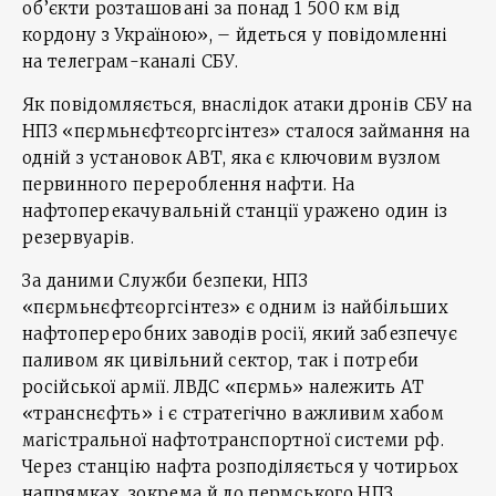
об’єкти розташовані за понад 1 500 км від
кордону з Україною», – йдеться у повідомленні
на телеграм-каналі СБУ.
Як повідомляється, внаслідок атаки дронів СБУ на
НПЗ «пєрмьнєфтєоргсінтез» сталося займання на
одній з установок АВТ, яка є ключовим вузлом
первинного перероблення нафти. На
нафтоперекачувальній станції уражено один із
резервуарів.
За даними Служби безпеки, НПЗ
«пєрмьнєфтєоргсінтез» є одним із найбільших
нафтопереробних заводів росії, який забезпечує
паливом як цивільний сектор, так і потреби
російської армії. ЛВДС «пєрмь» належить АТ
«транснєфть» і є стратегічно важливим хабом
магістральної нафтотранспортної системи рф.
Через станцію нафта розподіляється у чотирьох
напрямках, зокрема й до пермського НПЗ.