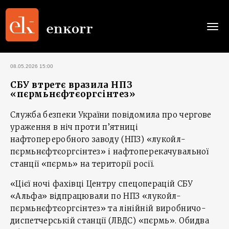
Togg
navi
08.05.2026 15:00
СБУ втретє вразила НПЗ
«пєрмьнєфтєоргсінтез»
Служба безпеки України повідомила про чергове
ураження в ніч проти п’ятниці
нафтопереробного заводу (НПЗ) «лукойл-
пєрмьнєфтєоргсінтез» і нафтоперекачувальної
станції «пєрмь» на території росії.
«Цієї ночі фахівці Центру спецоперацій СБУ
«Альфа» відпрацювали по НПЗ «лукойл-
пєрмьнєфтєоргсінтез» та лінійній виробничо-
диспетчерській станції (ЛВДС) «пєрмь». Обидва