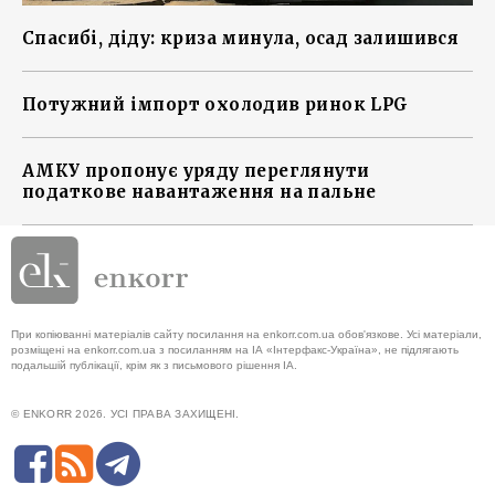
Спасибі, діду: криза минула, осад залишився
Потужний імпорт охолодив ринок LPG
АМКУ пропонує уряду переглянути
податкове навантаження на пальне
При копіюванні матеріалів сайту посилання на enkorr.com.ua обов'язкове. Усі матеріали,
розміщені на enkorr.com.ua з посиланням на ІА «Інтерфакс-Україна», не підлягають
подальшій публікації, крім як з письмового рішення ІА.
© ENKORR 2026. УСІ ПРАВА ЗАХИЩЕНІ.