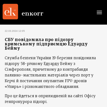
Togg
navi
22.03.2024 12:05
СБУ повідомила про підозру
кримському підприємцю Едуарду
Бейму
Служба безпеки України 19 березня повідомила
підозру 58-річному Едуарду Бейму з
Сімферополя, причетному до контрабанди
паливно-мастильних матеріалів через порт у
Керчі й постачання окупантам FPV-дронів
«Упирь» і різноманітного обладнання.
Про це йдеться в оприлюдненій на сайті Офісу
генпрокурора підозрі.