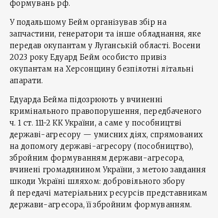
формувань рф.
У подальшому Бейм організував збір на
запчастини, генератори та інше обладнання, яке
передав окупантам у Луганській області. Восени
2023 року Едуард Бейм особисто привіз
окупантам на Херсонщину безпілотні літальні
апарати.
Едуарда Бейма підозрюють у вчиненні
кримінального правопорушення, передбаченого
ч. 1 ст. 111-2 КК України, а саме у пособництві
державі-агресору — умисних діях, спрямованих
на допомогу державі-агресору (пособництво),
збройним формуванням держави-агресора,
вчинені громадянином України, з метою завдання
шкоди Україні шляхом: добровільного збору
й передачі матеріальних ресурсів представникам
держави-агресора, її збройним формуванням.