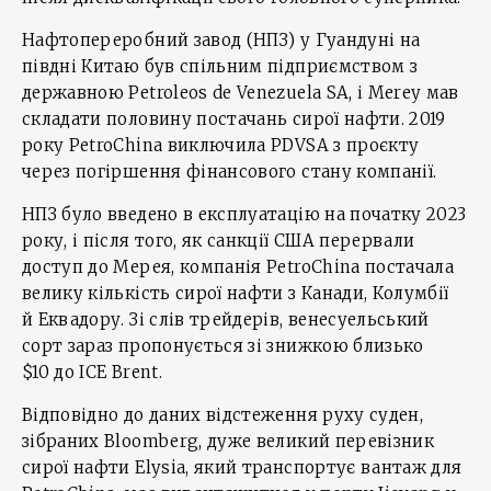
Нафтопереробний завод (НПЗ) у Гуандуні на
півдні Китаю був спільним підприємством з
державною Petroleos de Venezuela SA, і Merey мав
складати половину постачань сирої нафти. 2019
року PetroChina виключила PDVSA з проєкту
через погіршення фінансового стану компанії.
НПЗ було введено в експлуатацію на початку 2023
року, і після того, як санкції США перервали
доступ до Мерея, компанія PetroChina постачала
велику кількість сирої нафти з Канади, Колумбії
й Еквадору. Зі слів трейдерів, венесуельський
сорт зараз пропонується зі знижкою близько
$10 до ICE Brent.
Відповідно до даних відстеження руху суден,
зібраних Bloomberg, дуже великий перевізник
сирої нафти Elysia, який транспортує вантаж для