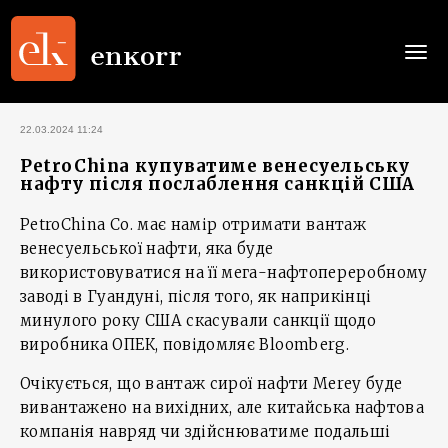
Togg
navi
22.03.2024 11:24
PetroChina купуватиме венесуельську
нафту після послаблення санкцій США
PetroChina Co. має намір отримати вантаж
венесуельської нафти, яка буде
використовуватися на її мега-нафтопереробному
заводі в Гуандуні, після того, як наприкінці
минулого року США скасували санкції щодо
виробника ОПЕК, повідомляє Bloomberg.
Очікується, що вантаж сирої нафти Merey буде
вивантажено на вихідних, але китайська нафтова
компанія навряд чи здійснюватиме подальші