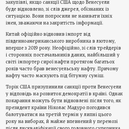
закупівлі, якщо санкції США щодо Венесуели
буде відновлено, зі слів джерел, обізнаних із
ситуацією. Вони попросили не називати їхніх
імен, зважаючи на закритість інформації.
Китай офіційно відновив імпорт від
південноамериканського виробника в лютому,
вперше з 2019 року. Неофіційно, зі слів трейдерів
і сторонніх постачальників даних, найбільший у
світі імпортер сирої нафти протягом багатьох
років часто брав венесуельську нафту. Причому
нафту часто маскують під бітумну суміш.
Торік США призупинили санкції проти Венесуели
у відповідь на розвиток демократії в країні. Однак
покарання можуть бути відновлені після того, як
президент країни Ніколас Мадуро погодився
балотуватися на третій термін у липні цього
року на виборах, й майже впевнений у перемозі
після дискваліфікації свого головного суперника.