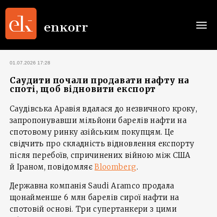
Togg
navi
01.07.2026 17:28
Саудити почали продавати нафту на
споті, щоб відновити експорт
Саудівська Аравія вдалася до незвичного кроку,
запропонувавши мільйони барелів нафти на
спотовому ринку азійським покупцям. Це
свідчить про складність відновлення експорту
після перебоїв, спричинених війною між США
й Іраном, повідомляє
Bloomberg
.
Державна компанія Saudi Aramco продала
щонайменше 6 млн барелів сирої нафти на
спотовій основі. Три супертанкери з цими