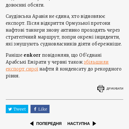
довоєнні обсяги.
Саудівська Аравія не єдина, хто відновлює
експорт. Після відкриття Ормузької протоки
нафтові танкери знову активно проходять через
стратегічний маршрут, попри окремі інциденти,
які змушують судновласників діяти обережніше.
Раніше
enkorr
повідомляв, що Об'єднані
Арабські Емірати у червні також
збільшили
експорт сирої
нафти й конденсату до рекордного
рівня.
ДРУКУВАТИ
Tweet
Like
ПОПЕРЕДНЯ
НАСТУПНА