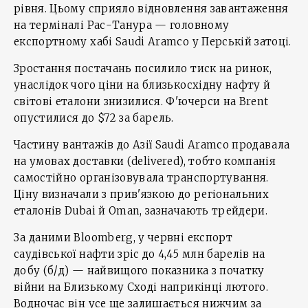
рівня. Цьому сприяло відновлення завантаження
на терміналі Рас-Танура — головному
експортному хабі Saudi Aramco у Перській затоці.
Зростання постачань посилило тиск на ринок,
унаслідок чого ціни на близькосхідну нафту й
світові еталони знизилися. Ф'ючерси на Brent
опустилися до $72 за барель.
Частину вантажів до Азії Saudi Aramco продавала
на умовах доставки (delivered), тобто компанія
самостійно організовувала транспортування.
Ціну визначали з прив'язкою до регіональних
еталонів Dubai й Oman, зазначають трейдери.
За даними Bloomberg, у червні експорт
саудівської нафти зріс до 4,45 млн барелів на
добу (б/д) — найвищого показника з початку
війни на Близькому Сході наприкінці лютого.
Водночас він усе ще залишається нижчим за