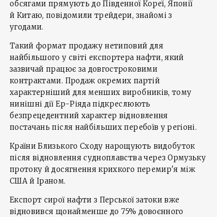
обсягами прямують до Південної Кореї, Японії
й Китаю, повідомили трейдери, знайомі з
угодами.
Такий формат продажу нетиповий для
найбільшого у світі експортера нафти, який
зазвичай працює за довгостроковими
контрактами. Продаж окремих партій
характерніший для менших виробників, тому
нинішні дії Ер-Ріяда підкреслюють
безпрецедентний характер відновлення
постачань після найбільших перебоїв у регіоні.
Країни Близького Сходу нарощують видобуток
після відновлення судноплавства через Ормузьку
протоку й досягнення крихкого перемир'я між
США й Іраном.
Експорт сирої нафти з Перської затоки вже
відновився щонайменше до 75% довоєнного