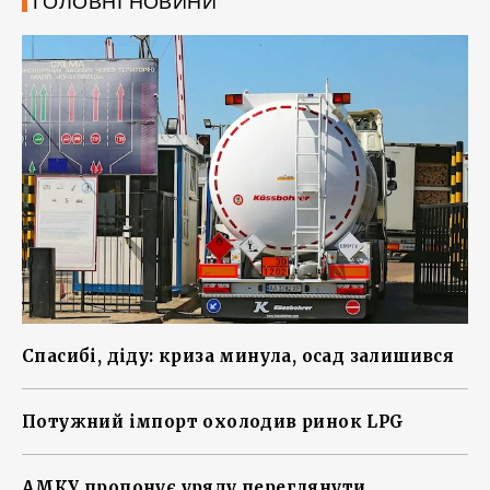
ГОЛОВНІ НОВИНИ
Спасибі, діду: криза минула, осад залишився
Потужний імпорт охолодив ринок LPG
АМКУ пропонує уряду переглянути