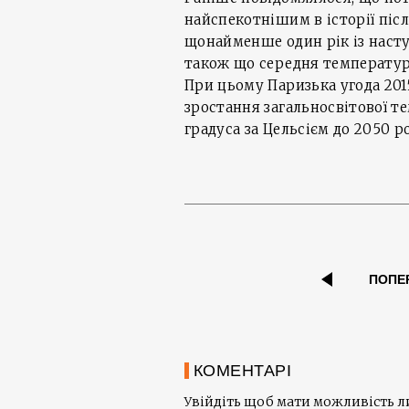
найспекотнішим в історії піс
щонайменше один рік із насту
також що середня температура 
При цьому Паризька угода 201
зростання загальносвітової те
градуса за Цельсієм до 2050 р
ПОПЕ
КОМЕНТАРІ
Увійдіть щоб мати можливість 