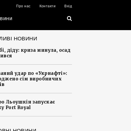
Про нас
Контакти
Вхід
вини
ЛИВІ НОВИНИ
і, діду: криза минула, осад
ився
аний удар по «Укрнафті»:
джено сім виробничих
ів
о Льоушкін запускає
у Port Royal
ОВНІ НОВИНИ