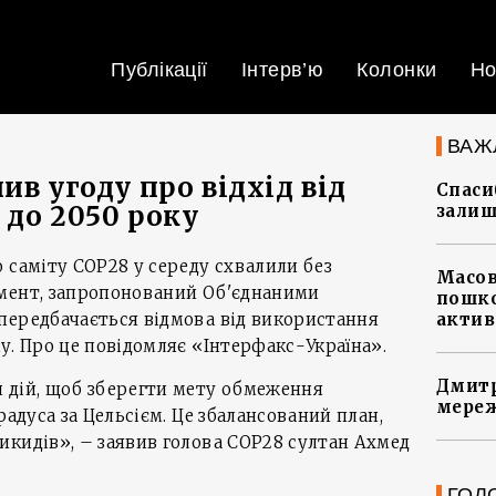
Публікації
Інтерв’ю
Колонки
Но
ВАЖ
ив угоду про відхід від
Спасиб
 до 2050 року
залиш
 саміту COP28 у середу схвалили без
Масов
мент, запропонований Об'єднаними
пошко
передбачається відмова від використання
актив
у. Про це повідомляє «Інтерфакс-Україна».
Дмитр
 дій, щоб зберегти мету обмеження
мереж
радуса за Цельсієм. Це збалансований план,
икидів», – заявив голова COP28 султан Ахмед
ГОЛ