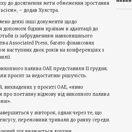
наван
яху до досягнення мети обмеження зростання
льсієм», – додав Хукстра.
лено деякі інші документи щодо
я допомоги бідним країнам в адаптації до
ротьби із забрудненням навколишнього
ва Associated Press, багато фінансових
ом наступних двох років на конференціях з
илії.
викопного палива ОАЕ представили 11 грудня,
али проєкт за недостатню рішучість.
й, викладених у проєкті ОАЕ, «явно
 про поетапну відмову від викопного палива
ими».
авершиться у вівторок, однак через те, що
сенсусу, перемовини тривали до ранку середи.
точний рік вважається другим