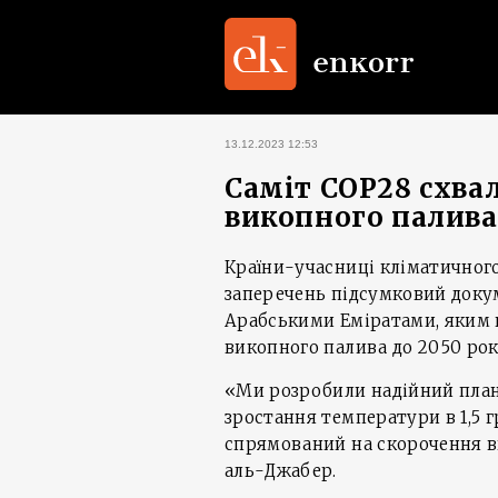
13.12.2023 12:53
Саміт COP28 схвал
викопного палива
Країни-учасниці кліматичного
заперечень підсумковий доку
Арабськими Еміратами, яким 
викопного палива до 2050 рок
«Ми розробили надійний план
зростання температури в 1,5 г
спрямований на скорочення в
аль-Джабер.