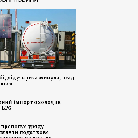
і, діду: криза минула, осад
ився
ний імпорт охолодив
 LPG
пропонує уряду
лянути податкове