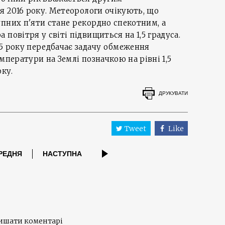
ля 2016 року. Метеорологи очікують, що
пних п'яти стане рекордно спекотним, а
повітря у світі підвищиться на 1,5 градуса.
5 року передбачає задачу обмеження
мператури на Землі позначкою на рівні 1,5
оку.
ДРУКУВАТИ
Tweet
Like
РЕДНЯ
НАСТУПНА
лишати коментарі