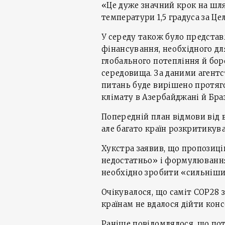
«Це дуже значний крок на шл
температури 1,5 градуса за Це
У середу також було представ
фінансування, необхідного дл
глобального потепління й бо
середовища. За даними агентст
питань буде вирішено протяг
клімату в Азербайджані й Браз
Попередній план відмови від 
але багато країн розкритикув
Хукстра заявив, що пропозиці
недостатньо» і формулювання
необхідно зробити «сильніш
Очікувалося, що саміт COP28 з
країнам не вдалося дійти кон
Раніше повідомлялося, що по