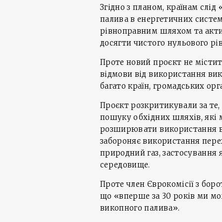
Згідно з планом, країнам слі
палива в енергетичних систе
рівноправним шляхом та актив
досягти чистого нульового рі
Проте новий проєкт не містит
відмови від використання вик
багато країн, громадських орга
Проєкт розкритикували за те,
пошуку обхідних шляхів, які
розширювати використання в
забороняє використання перех
природний газ, застосування
середовище.
Проте член Єврокомісії з боро
що «вперше за 30 років ми м
викопного палива».