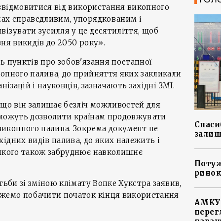
д «відмовитися від використання викопного
мах справедливим, упорядкованим і
ізувати зусилля у це десятиліття, щоб
вня викидів до 2050 року».
ь пунктів про зобов'язання поетапної
опного палива, до прийняття яких закликали
нізацій і науковців, зазначають західні ЗМІ.
 що він залишає безліч можливостей для
 можуть дозволити країнам продовжувати
Спасиб
икопного палива. Зокрема документ не
залиш
ідних видів палива, до яких належить і
 якого також забруднює навколишнє
Потуж
ринок
тьби зі зміною клімату Вопке Хукстра заявив,
ожемо побачити початок кінця використання
АМКУ 
перег