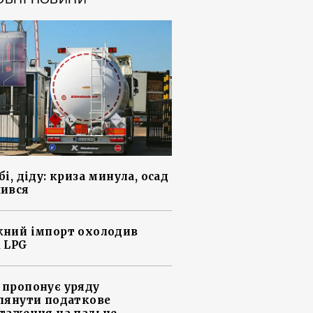
і, діду: криза минула, осад
ився
ний імпорт охолодив
 LPG
пропонує уряду
лянути податкове