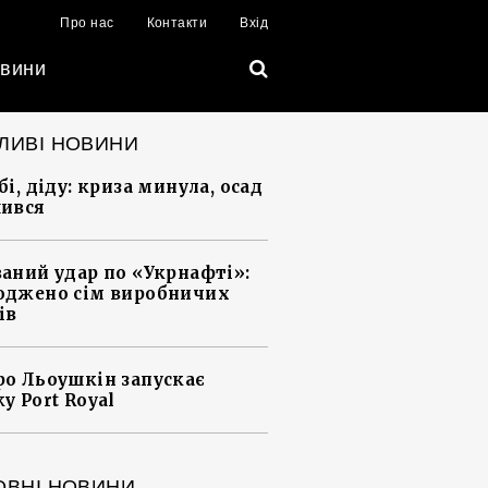
Про нас
Контакти
Вхід
вини
ЛИВІ НОВИНИ
і, діду: криза минула, осад
ився
аний удар по «Укрнафті»:
джено сім виробничих
ів
о Льоушкін запускає
у Port Royal
ОВНІ НОВИНИ