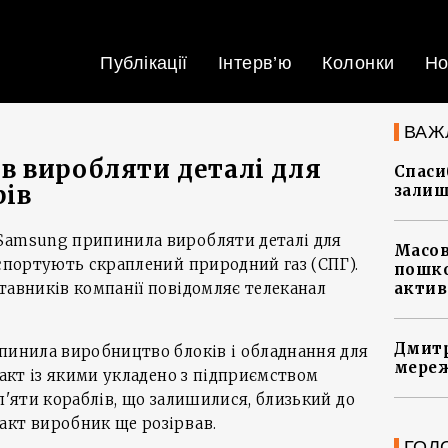
Публікації
Інтерв’ю
Колонки
Но
ВАЖ
 виробляти деталі для
Спасиб
рів
залиш
Samsung припинила виробляти деталі для
Масов
нспортують скраплений природний газ (СПГ).
пошко
тавників компанії повідомляє телеканал
актив
Дмитр
пинила виробництво блоків і обладнання для
мереж
ракт із якими укладено з підприємством
п'яти кораблів, що залишилися, близький до
акт виробник ще розірвав.
ГОЛ