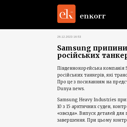
26.12.2023 16:53
Samsung припинив
російських танке
Південнокорейська компанія 
російських танкерів, які тра
Про це з посиланням на предс
Dunya news.
Samsung Heavy Industries при
10 з 15 арктичних суден, конт
«звєзда». Випуск деталей для 
завершення. При цьому контр