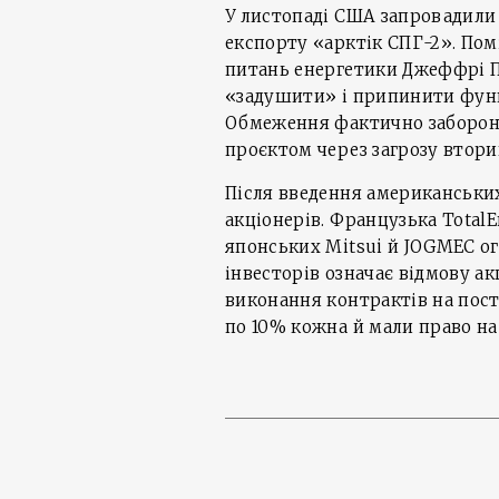
У листопаді США запровадили 
експорту «арктік СПГ-2». По
питань енергетики Джеффрі П
«задушити» і припинити функ
Обмеження фактично забороня
проєктом через загрозу втори
Після введення американських
акціонерів. Французька TotalE
японських Mitsui й JOGMEC ог
інвесторів означає відмову ак
виконання контрактів на пост
по 10% кожна й мали право на