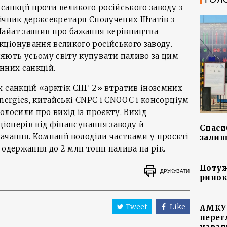
санкції проти великого російського заводу з
мічник держсекретаря Сполучених Штатів з
айат заявив про бажання керівництва
ціонування великого російського заводу.
ють усьому світу купувати паливо за цим
нних санкцій.
 санкцій «арктік СПГ-2» втратив іноземних
nergies, китайські CNPC і CNOOC і консорціум
олосили про вихід із проєкту. Вихід
ціонерів від фінансування заводу й
Спасиб
ачання. Компанії володіли частками у проєкті
залиш
 одержання до 2 млн тонн палива на рік.
Потуж
ДРУКУВАТИ
ринок
Tweet
Like
АМКУ 
перег