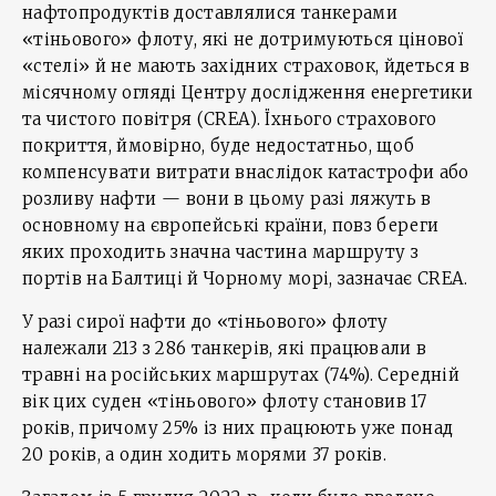
нафтопродуктів доставлялися танкерами
«тіньового» флоту, які не дотримуються цінової
«стелі» й не мають західних страховок, йдеться в
місячному огляді Центру дослідження енергетики
та чистого повітря (CREA). Їхнього страхового
покриття, ймовірно, буде недостатньо, щоб
компенсувати витрати внаслідок катастрофи або
розливу нафти — вони в цьому разі ляжуть в
основному на європейські країни, повз береги
яких проходить значна частина маршруту з
портів на Балтиці й Чорному морі, зазначає CREA.
У разі сирої нафти до «тіньового» флоту
належали 213 з 286 танкерів, які працювали в
травні на російських маршрутах (74%). Середній
вік цих суден «тіньового» флоту становив 17
років, причому 25% із них працюють уже понад
20 років, а один ходить морями 37 років.