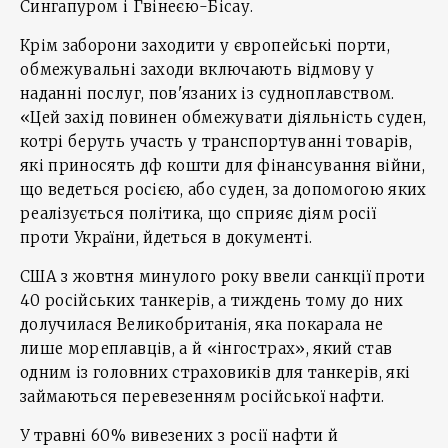
Сингапуром і Гвінеєю-Бісау.
Крім заборони заходити у європейські порти,
обмежувальні заходи включають відмову у
наданні послуг, пов'язаних із судноплавством.
«Цей захід повинен обмежувати діяльність суден,
котрі беруть участь у транспортуванні товарів,
які приносять дф кошти для фінансування війни,
що ведеться росією, або суден, за допомогою яких
реалізується політика, що сприяє діям росії
проти України, йдеться в документі.
США з жовтня минулого року ввели санкції проти
40 російських танкерів, а тиждень тому до них
долучилася Великобританія, яка покарала не
лише мореплавців, а й «інгострах», який став
одним із головних страховиків для танкерів, які
займаються перевезенням російської нафти.
У травні 60% вивезених з росії нафти й