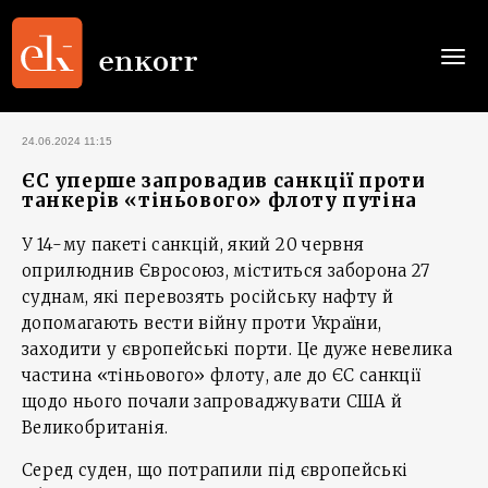
Togg
navi
24.06.2024 11:15
ЄС уперше запровадив санкції проти
танкерів «тіньового» флоту путіна
У 14-му пакеті санкцій, який 20 червня
оприлюднив Євросоюз, міститься заборона 27
суднам, які перевозять російську нафту й
допомагають вести війну проти України,
заходити у європейські порти. Це дуже невелика
частина «тіньового» флоту, але до ЄС санкції
щодо нього почали запроваджувати США й
Великобританія.
Серед суден, що потрапили під європейські