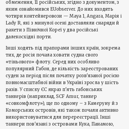
обмеження, 11 російських, згідно з документом, з
яким ознайомився EUobserver. До них входять
чотири контейнеровози — Maya 1, Angara, Марія і
Lady R, які з минулої осені доставляли снаряди й
ракети з Північної Кореї у два російські
далекосхідні порти.
Інші ходять під прапорами інших країн, зокрема
тих, де росія почала ховати судна свого
«тіньового» флоту. Серед них особливо
популярний Габон, де кількість зареєстрованих
суден за період після початку розв'язаної росією
повномасштабної війни в Україні зросла у шість
разів. У списку ЄС якраз п'ять габонських
танкерів (наприклад, SCF Amur, танкер
«совкомфлоту»), ще по одному – з Камеруну й з
Коморських островів, які також почали активно
використовуватися для перереєстрації. Інші
танкери пов'язані з островами Кука, Панамою,