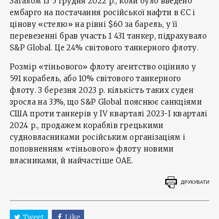
Загалом із 5 грудня 2022 р., коли було введено
ембарго на постачання російської нафти в ЄС і
цінову «стелю» на рівні $60 за барель, у її
перевезенні брав участь 1 431 танкер, підрахувало
S&P Global. Це 24% світового танкерного флоту.
Розмір «тіньового» флоту агентство оцінило у
591 корабель, або 10% світового танкерного
флоту. З березня 2023 р. кількість таких суден
зросла на 33%, що S&P Global пояснює санкціями
США проти танкерів у IV кварталі 2023-I кварталі
2024 р., продажем кораблів грецькими
судновласниками російським організаціям і
поповненням «тіньового» флоту новими
власниками, й найчастіше ОАЕ.
ДРУКУВАТИ
Tweet
Like