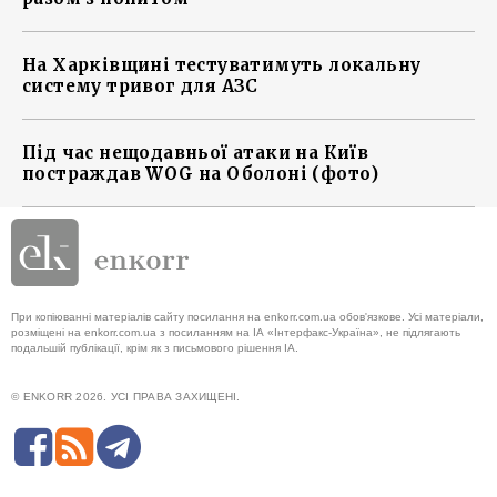
На Харківщині тестуватимуть локальну
систему тривог для АЗС
Під час нещодавньої атаки на Київ
постраждав WOG на Оболоні (фото)
При копіюванні матеріалів сайту посилання на enkorr.com.ua обов'язкове. Усі матеріали,
розміщені на enkorr.com.ua з посиланням на ІА «Інтерфакс-Україна», не підлягають
подальшій публікації, крім як з письмового рішення ІА.
© ENKORR 2026. УСІ ПРАВА ЗАХИЩЕНІ.