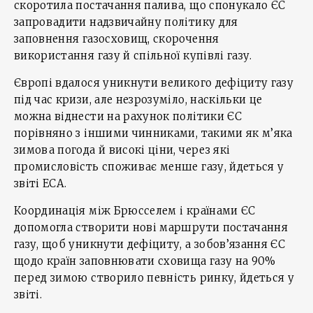
скоротила постачання палива, що спонукало ЄС
запровадити надзвичайну політику для
заповнення газосховищ, скорочення
використання газу й спільної купівлі газу.
Європі вдалося уникнути великого дефіциту газу
під час кризи, але незрозуміло, наскільки це
можна віднести на рахунок політики ЄС
порівняно з іншими чинниками, такими як м’яка
зимова погода й високі ціни, через які
промисловість споживає менше газу, йдеться у
звіті ECA.
Координація між Брюсселем і країнами ЄС
допомогла створити нові маршрути постачання
газу, щоб уникнути дефіциту, а зобов’язання ЄС
щодо країн заповнювати сховища газу на 90%
перед зимою створило певність ринку, йдеться у
звіті.