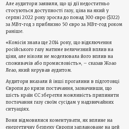
Але аудитори заявили, що ці дії недостатньо
стосуються доступності газу, ціна на який у
серпні 2022 року зросла до понад 300 євро ($322)
за МВт•год з приблизно 50 євро за МВт•год роком
раніше.
«Комісія знала ще 2014 року, що відключення
російського газу матиме величезний вплив на
ціни, але ніколи не моделювала його вплив на
споживачів або промисловість», – сказав Жоао
Леао, який керував аудитом.
Аудитори вказали й інші прогалини в підготовці
Європи до кризи постачання, зазначивши, що
шість країн ЄС зберегли можливість припинити
постачання газу своїм сусідам у надзвичайних
ситуаціях.
Вони відмовилися коментувати, як вплине на
енергетичну безпеку Європи заплановане на цей