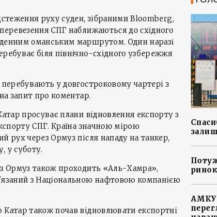
ідстеження руху суден, зібраними Bloomberg,
 перевезення СПГ наближаються до східного
вденним оманським маршрутом. Один наразі
еребуває біля північно-східного узбережжя
о перебувають у довгостроковому чартері з
 на запит про коментар.
 Катар просуває плани відновлення експорту з
Спасиб
експорту СПГ. Країна значною мірою
залиш
ий рух через Ормуз після нападу на танкер,
, у суботу.
Потуж
рез Ормуз також проходить «Аль-Хамра»,
ринок
в'язаний з Національною нафтовою компанією
АМКУ 
перег
о Катар також почав відновлювати експортні