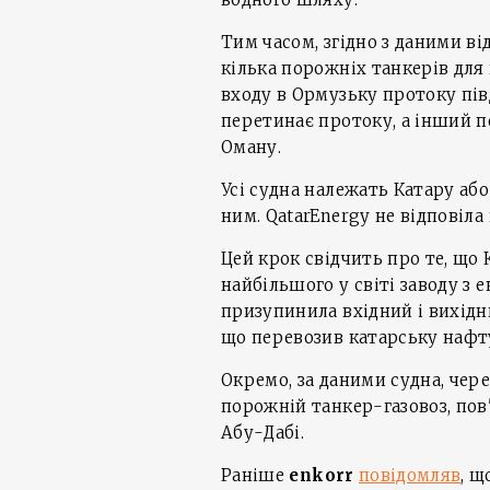
Тим часом, згідно з даними в
кілька порожніх танкерів для
входу в Ормузьку протоку пі
перетинає протоку, а інший п
Оману.
Усі судна належать Катару аб
ним. QatarEnergy не відповіла
Цей крок свідчить про те, що
найбільшого у світі заводу з 
призупинила вхідний і вихідн
що перевозив катарську нафту
Окремо, за даними судна, че
порожній танкер-газовоз, по
Абу-Дабі.
Раніше
enkorr
повідомляв
, щ