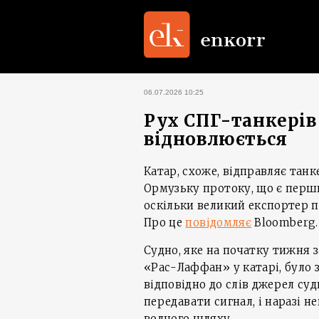
06.07.2026 10:25
Рух СПГ-танкерів
відновлюється
Катар, схоже, відправляє тан
Ормузьку протоку, що є перш
оскільки великий експортер 
Про це
повідомляє
Bloomberg.
Судно, яке на початку тижня 
«Рас-Лаффан» у катарі, було 
відповідно до слів джерел су
передавати сигнал, і наразі н
водного шляху.