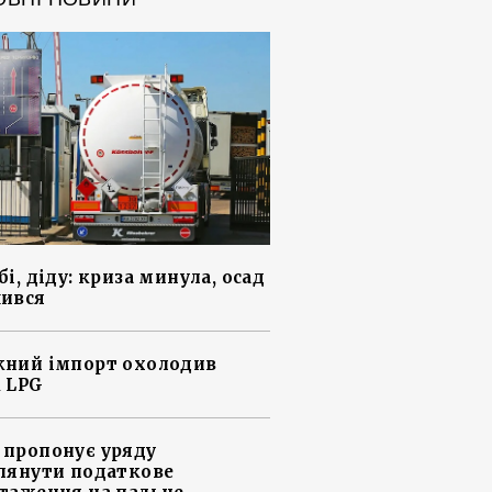
і, діду: криза минула, осад
ився
ний імпорт охолодив
 LPG
пропонує уряду
лянути податкове