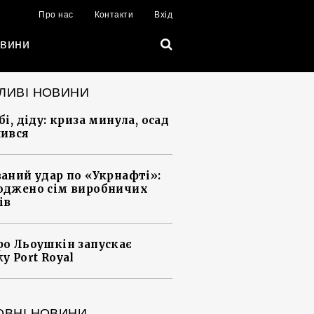
Про нас
Контакти
Вхід
вини
ЛИВІ НОВИНИ
і, діду: криза минула, осад
ився
аний удар по «Укрнафті»:
джено сім виробничих
ів
о Льоушкін запускає
у Port Royal
ОВНІ НОВИНИ