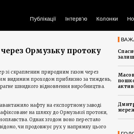
Публікації
Інтерв’ю
Колонки
Но
ВАЖ
 через Ормузьку протоку
Спасиб
залиш
кер зі скрапленим природним газом через
Масов
им видимим проходом приблизно за тиждень,
пошко
прагне швидкого відновлення виробництва.
актив
Дмитр
завантажило нафту на експортному заводі
мереж
зафіксоване на шляху до Ормузької протоки,
дноплавства. Однак згодом воно перестало
евідомо, чи продовжує рух у напрямку цього
ГОЛ