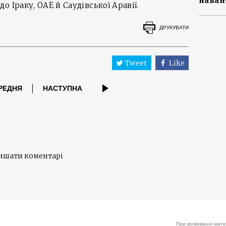
наван
 Іраку, ОАЕ й Саудівської Аравії.
ДРУКУВАТИ
Tweet
Like
РЕДНЯ
НАСТУПНА
лишати коментарі
При копіюванні мате