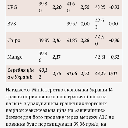
39,8
41,6
UPG
2,20
2,50
43,25
-0,32
0
0
42,6
BVS
39,57
0,00
0,00
3
44,4
Chipo
39,85
2,16
41,85
2,28
-0,36
0
39,8
Mango
2,17
42,31
-0,32
6
С
ередня ц
ін
40,1
2,34
41,66
2,52
43,25
0,01
а в Укра
їн
і:
2
Нагадаємо, Міністерство економіки України 14
травня оприлюднило нові граничні ціни на
пальне. З урахуванням граничних торгових
націнок максимальна ціна на «звичайний»
бензин для його продажу через мережу АЗС не
повинна буде перевищувати 39,86 грн/л, на