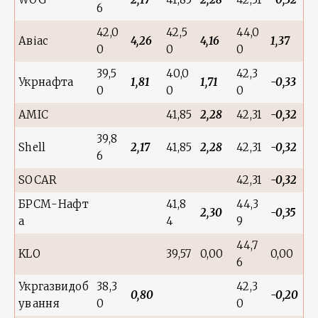
6
42,0
42,5
44,0
Авіас
4,26
4,16
1,37
0
0
0
39,5
40,0
42,3
Укрнафта
1,81
1,71
-0,33
0
0
0
AMIC
41,85
2,28
42,31
-0,32
39,8
Shell
2,17
41,85
2,28
42,31
-0,32
6
SOCAR
42,31
-0,32
БРСМ-Нафт
41,8
44,3
2,30
-0,35
а
4
9
44,7
KLO
39,57
0,00
0,00
6
Укргазвидоб
38,3
42,3
0,80
-0,20
ування
0
0