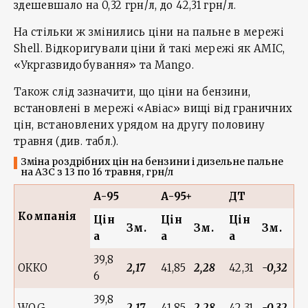
здешевшало на 0,32 грн/л, до 42,31 грн/л.
На стільки ж змінились ціни на пальне в мережі
Shell. Відкоригували ціни й такі мережі як AMIC,
«Укргазвидобування» та Mango.
Також слід зазначити, що ціни на бензини,
встановлені в мережі «Авіас» вищі від граничних
цін, встановлених урядом на другу половину
травня (див. табл.).
Зміна роздрібних цін на бензини і дизельне пальне
на АЗС з 13 по 16 травня, грн/л
А-95
А-95+
ДТ
Компан
ія
Цін
Цін
Цін
Зм.
Зм.
Зм.
а
а
а
39,8
ОККО
2,17
41,85
2,28
42,31
-0,32
6
39,8
WOG
2,17
41,85
2,28
42,31
-0,32