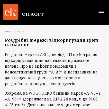
Togg
navi
16.05.2022 12:45
Роздрібні мережі відкоригували ціни
на пальне
Роздрібні мережі АЗС у період з 13 по 16 травня
відкоригували ціни на бензини й дизельне
пальне. Про це
enkorr
повідомили в
Консалтинговій групі «А-95» із посиланням на
дані щоденного цінового моніторингу
роздрібного ринку нафтопродуктів.
Зокрема, на WOG і ОККО бензини марок «А-95» і
«А-95+» здорожчали на 2,17-2,28 коп./л, до 39,86-
41,85 грн/л. Дизельне пальне у цих мережах