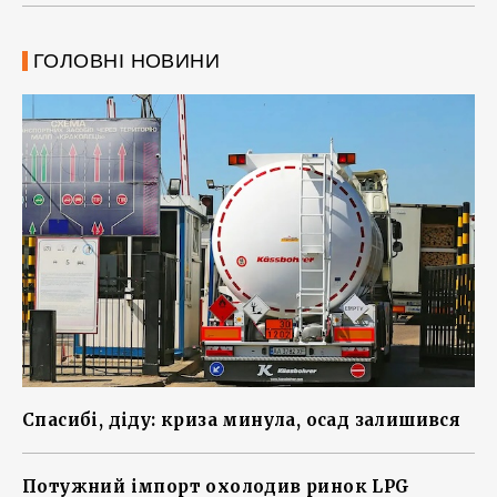
ГОЛОВНІ НОВИНИ
Спасибі, діду: криза минула, осад залишився
Потужний імпорт охолодив ринок LPG