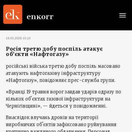
Togg
navi
19.05.2026 10:10
Росія третю добу поспіль атакує
об’єкти «Нафтогазу»
російські війська третю добу поспіль масовано
атакують нафтогазову інфраструктуру
«Нафтогазу», повідомляє прес-служба групи.
«Вранці 19 травня ворог завдав ударів одразу по
кількох обʼєктах газової інфраструктури на
Чернігівщині», — йдеться у повідомленні.
Внаслідок влучань дронів на території
виробничих обʼєктів зафіксовано руйнування
критично важливого обладнання. Персонал