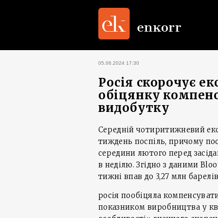
05.06.2024 17:30
Росія скорочує ек
обіцянку компенс
видобутку
Середній чотиритижневий експ
тиждень поспіль, причому пос
середини лютого перед засіда
в неділю. Згідно з даними Blo
тижні впав до 3,27 млн барелів
росія пообіцяла компенсуват
показником виробництва у кв