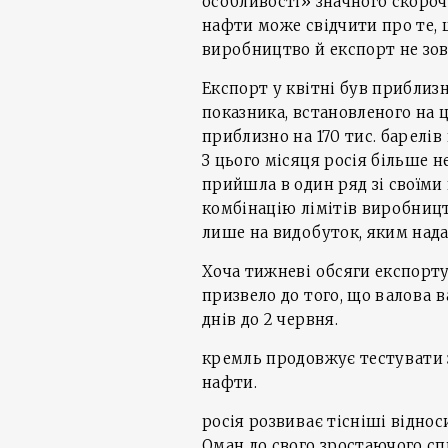
особливості» значного скороч
нафти може свідчити про те, 
виробництво й експорт не зо
Експорт у квітні був приблизн
показника, встановленого на ц
приблизно на 170 тис. барелів
З цього місяця росія більше н
прийшла в один ряд зі своїми
комбінацію лімітів виробни
лише на видобуток, яким нада
Хоча тижневі обсяги експорту
призвело до того, що валова в
днів до 2 червня.
кремль продовжує тестувати
нафти.
росія розвиває тісніші відно
Оман до свого зростаючого спи