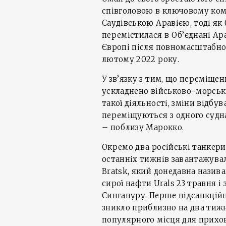
співголовою в ключовому ком
Саудівською Аравією, тоді як
перемістилася в Об’єднані Араб
Європі після повномасштабног
лютому 2022 року.
У зв’язку з тим, що переміщен
ускладнено військово-морськ
такої діяльності, зміни відбу
переміщуються з одного судн
– поблизу Марокко.
Окремо два російські танкери,
останніх тижнів завантажувал
Bratsk, який донедавна назива
сирої нафти Urals 23 травня і
Сингапуру. Перше підсанкційн
зникло приблизно на два тижні
популярного місця для прихо