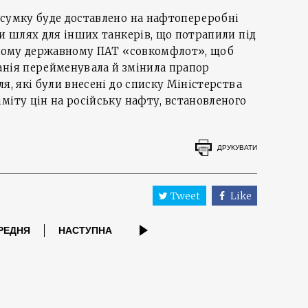
дсумку буде доставлено на нафтопереробні
ти шлях для інших танкерів, що потрапили під
ському державному ПАТ «совкомфлот», щоб
анія перейменувала й змінила прапор
я, які були внесені до списку Міністерства
міту цін на російську нафту, встановленого
ДРУКУВАТИ
Tweet
Like
РЕДНЯ
НАСТУПНА