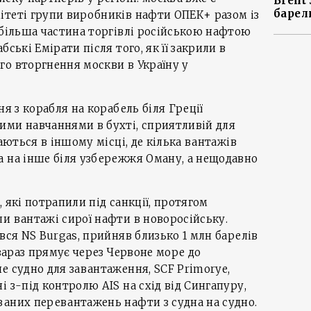
Brent
барел
ітеті групи виробників нафти ОПЕК+ разом із
 більша частина торгівлі російською нафтою
ські Емірати після того, як її закрили в
о вторгнення москви в Україну у
ня з корабля на корабель біля Греції
ими навчаннями в бухті, сприятливій для
ваються в іншому місці, де кілька вантажів
а на інше біля узбережжя Оману, а нещодавно
 які потрапили під санкції, протягом
и вантажі сирої нафти в новоросійську.
вся NS Burgas, прийняв близько 1 млн барелів
 зараз прямує через Червоне море до
е судно для завантаження, SCF Primorye,
 з-під контролю AIS на схід від Сингапуру,
ваних перевантажень нафти з судна на судно.