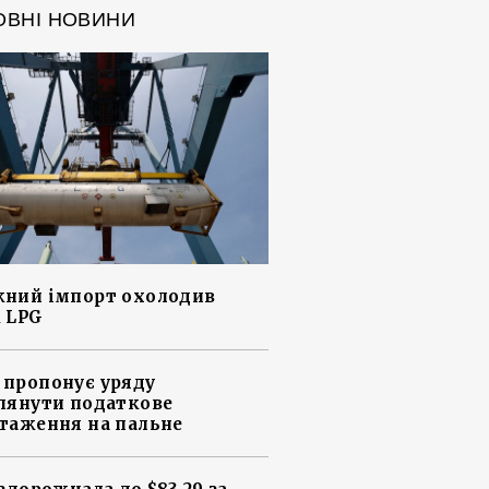
ОВНІ НОВИНИ
ний імпорт охолодив
 LPG
пропонує уряду
лянути податкове
таження на пальне