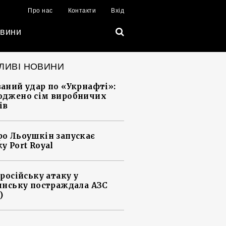
Про нас
Контакти
Вхід
вини
ЛИВІ НОВИНИ
аний удар по «Укрнафті»:
джено сім виробничих
ів
о Льоушкін запускає
у Port Royal
 російську атаку у
янську постраждала АЗС
)