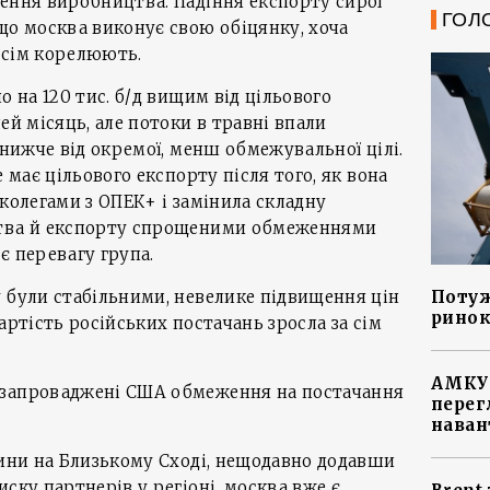
ення виробництва. Падіння експорту сирої
ГОЛ
що москва виконує свою обіцянку, хоча
всім корелюють.
о на 120 тис. б/д вищим від цільового
ей місяць, але потоки в травні впали
 нижче від окремої, менш обмежувальної цілі.
е має цільового експорту після того, як вона
 колегами з ОПЕК+ і замінила складну
цтва й експорту спрощеними обмеженнями
є перевагу група.
Потуж
 були стабільними, невелике підвищення цін
ринок
артість російських постачань зросла за сім
АМКУ 
 запроваджені США обмеження на постачання
перег
наван
сини на Близькому Сході, нещодавно додавши
ску партнерів у регіоні. москва вже є