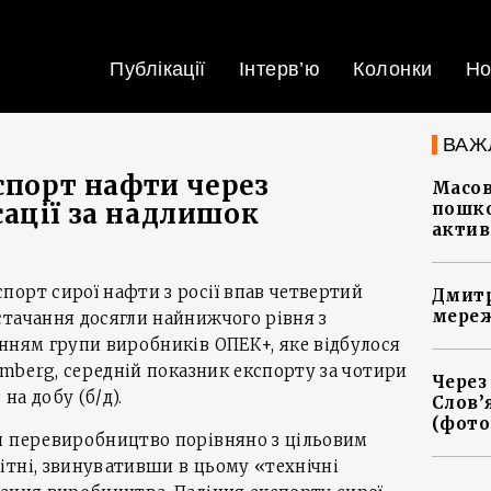
Публікації
Інтерв’ю
Колонки
Но
ВАЖ
спорт нафти через
Масов
ації за надлишок
пошко
актив
орт сирої нафти з росії впав четвертий
Дмитр
мереж
тачання досягли найнижчого рівня з
нням групи виробників ОПЕК+, яке відбулося
omberg, середній показник експорту за чотири
Через
 на добу (б/д).
Слов’
(фото
и перевиробництво порівняно з цільовим
ітні, звинувативши в цьому «технічні