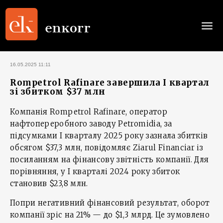
Togg
navi
16.05.2025 11:11
Rompetrol Rafinare завершила I квартал
зі збитком $37 млн
Компанія Rompetrol Rafinare, оператор
нафтопереробного заводу Petromidia, за
підсумками І кварталу 2025 року зазнала збитків
обсягом $37,3 млн, повідомляє Ziarul Financiar із
посиланням на фінансову звітність компанії. Для
порівняння, у І кварталі 2024 року збиток
становив $23,8 млн.
Попри негативний фінансовий результат, оборот
компанії зріс на 21% — до $1,3 млрд. Це зумовлено