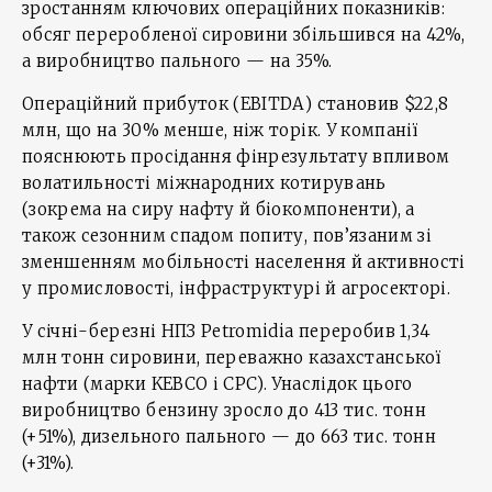
зростанням ключових операційних показників:
обсяг переробленої сировини збільшився на 42%,
а виробництво пального — на 35%.
Операційний прибуток (EBITDA) становив $22,8
млн, що на 30% менше, ніж торік. У компанії
пояснюють просідання фінрезультату впливом
волатильності міжнародних котирувань
(зокрема на сиру нафту й біокомпоненти), а
також сезонним спадом попиту, пов’язаним зі
зменшенням мобільності населення й активності
у промисловості, інфраструктурі й агросекторі.
У січні-березні НПЗ Petromidia переробив 1,34
млн тонн сировини, переважно казахстанської
нафти (марки KEBCO і CPC). Унаслідок цього
виробництво бензину зросло до 413 тис. тонн
(+51%), дизельного пального — до 663 тис. тонн
(+31%).