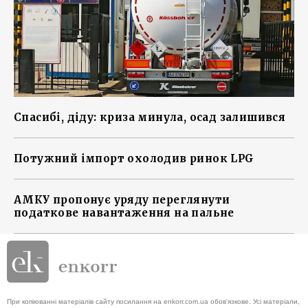
Спасибі, діду: криза минула, осад залишився
Потужний імпорт охолодив ринок LPG
АМКУ пропонує уряду переглянути
податкове навантаження на пальне
При копіюванні матеріалів сайту посилання на enkorr.com.ua обов'язкове. Усі матеріали,