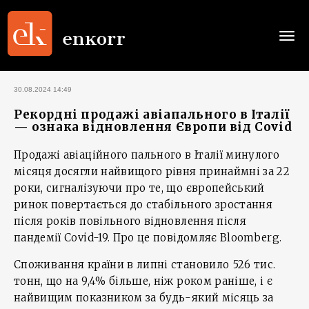
Togg
navi
30.08.2024 14:49
Рекордні продажі авіапального в Італії
— ознака відновлення Європи від Covid
Продажі авіаційного пального в Італії минулого
місяця досягли найвищого рівня принаймні за 22
роки, сигналізуючи про те, що європейський
ринок повертається до стабільного зростання
після років повільного відновлення після
пандемії Covid-19. Про це повідомляє Bloomberg.
Споживання країни в липні становило 526 тис.
тонн, що на 9,4% більше, ніж роком раніше, і є
найвищим показником за будь-який місяць за