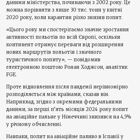
даними міністерства, починаючи з 2002 року. Це
можна порівняти з лише 30 тис. тонн у квітні
2020 року, коли карантин різко знизив попит.
«Цього року ми спостерігаємо значне зростання
активності польотів по всій Європі, оскільки
континент отримує переваги від розширення
нових маршрутів польотів і значного
туристичного попиту», — повідомив
електронною поштою Ронан Ходжсон, аналітик
FGE.
Проте відновлення після пандемії нерівномірно
розподіляється між країнами, сказав він.
Наприклад, згідно з окремими федеральними
даними, за перші п’ять місяців 2024 року попит
на авіаційне пальне у Німеччині знизився на 4,5%
у річному обчисленні.
Навпаки, попит на авіаційне паливо в Іспанії у