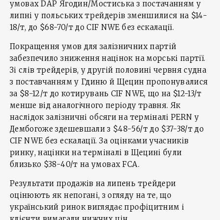
умовах DAP Ягодин/Мостиська з постачанням у
липні у польських трейдерів зменшилися на $14-
18/т, до $68-70/т до CIF NWE без ескалації.
Покращення умов для залізничних партій
забезпечило зниження націнок на морські партії.
Зі слів трейдерів, у другій половині червня судна
з поставчанням у Гдиню й Щецин пропонувалися
за $8-12/т до котирувань CIF NWE, що на $12-13/т
менше від аналогічного періоду травня. Як
наслідок залізничні обсяги на терміналі PERN у
Дембогоже здешевшали з $48-56/т до $37-38/т до
CIF NWE без ескалації. За оцінками учасників
ринку, націнки на терміналі в Щецині були
близько $38-40/т на умовах FCA.
Результати продажів на липень трейдери
оцінюють як непогані, з огляду на те, що
український ринок виглядає профіцитним і
клієнти вимагали нижчих цін.