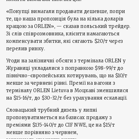
«Покупці вимагали продавати дешевше, попри
те, що наша пропозиція була на кілька доларів
кращою за ORLEN», — сказав польський трейдер.
Зі слів співрозмовника, клієнти намагаються
компенсувати збитки, які сягають $20/т через
перелив ринку.
Угоди на залізничні обсяги з термінала ORLEN у
Журавиці укладалися з поправкою $98-99/т до
північно-європейських котирувань, що на $10/т
менше за червневі рівні. Премії на вагони з
терміналу ORLEN Lietuva в Моцкаві зменшилися
на $15-16/т, до $30-32/т без урахування ескалації.
Словацький трубний дизель у липні
пропонуватиметься на базисах продажу з
преміями $135-140/т до CIF NWE, це на $15/т
менше порівняно з червнем,