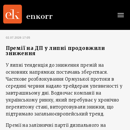
Togg
navi
02.07.2026 17:05
Премії на ДП у липні продовжили
зниження
У липні тенденція до зниження премій на
основних напрямках постачань збереглася.
Часткове розблокування Ормузької протоки в
середині червня надало трейдерам упевненості у
завтрашньому дні. Водночас компанії на
українському ринку, який перебуває у хронічно
перелитому стані, виторговували знижки, що
підтримало загальноєвропейський тренд.
Премії на залізничні партії дизпального на