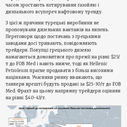
часом зростають котирування газойлю і
дизпального всупереч нафтовому тренду.
З цієї ж причини турецькі виробники не
пропонували дизельних вантажів на липень.
Переговори щодо постачань з грецькими
заводами досі тривають, повідомляють
трейдери. Покупці грецького дизелю
намагаються домовитися про премії на рівні $25/
т до FOB Med і навіть нижче, тоді як Hellenic
Petroleum прагне продавати з більш високими
націнками. Учасники ринку вважають, що
танкери врешті будуть продані за $25-30/т до FOB
Med. Фрахт на цьому напрямку трейдери оцінили
на рівні $40-43/т.