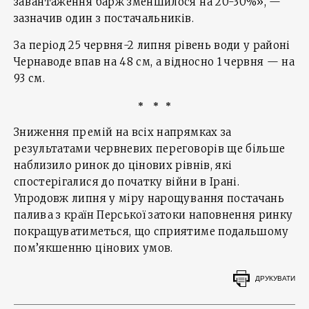
завантаження барж зменшилося на 20-30%», —
зазначив один з постачальників.
За період 25 червня-2 липня рівень води у районі
Чернаводе впав на 48 см, а відносно 1 червня — на
93 см.
* * *
Зниження премій на всіх напрямках за
результатами червневих переговорів ще більше
наблизило ринок до цінових рівнів, які
спостерігалися до початку війни в Ірані.
Упродовж липня у міру нарощування постачань
палива з країн Перської затоки наповнення ринку
покращуватиметься, що сприятиме подальшому
пом’якшенню цінових умов.
ДРУКУВАТИ