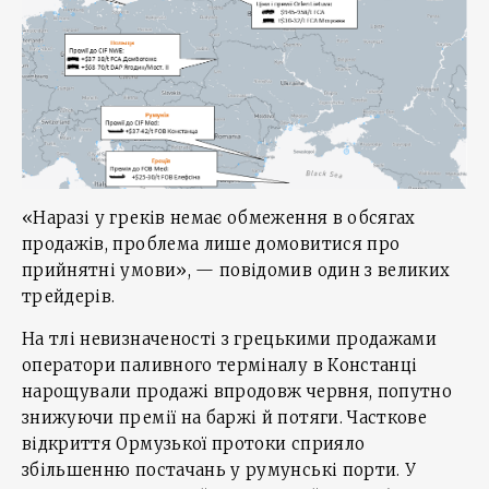
«Наразі у греків немає обмеження в обсягах
продажів, проблема лише домовитися про
прийнятні умови», — повідомив один з великих
трейдерів.
На тлі невизначеності з грецькими продажами
оператори паливного терміналу в Констанці
нарощували продажі впродовж червня, попутно
знижуючи премії на баржі й потяги. Часткове
відкриття Ормузької протоки сприяло
збільшенню постачань у румунські порти. У