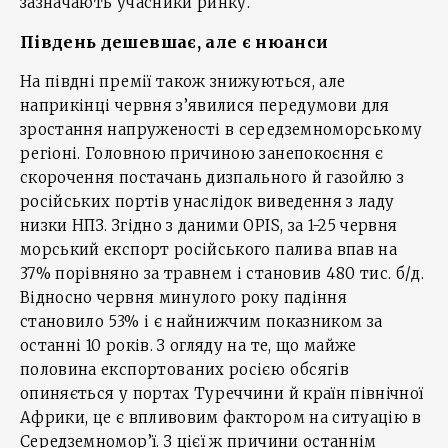
зазначають учасники ринку.
Південь дешевшає, але є нюанси
На півдні премії також знижуються, але
наприкінці червня з’явилися передумови для
зростання напруженості в середземноморському
регіоні. Головною причиною занепокоєння є
скорочення постачань дизпального й газойлю з
російських портів унаслідок виведення з ладу
низки НПЗ. Згідно з даними OPIS, за 1-25 червня
морський експорт російського палива впав на
37% порівняно за травнем і становив 480 тис. б/д.
Відносно червня минулого року падіння
становило 53% і є найнижчим показником за
останні 10 років. З огляду на те, що майже
половина експортованих росією обсягів
опиняється у портах Туреччини й країн північної
Африки, це є впливовим фактором на ситуацію в
Середземномор’ї. З цієї ж причини останнім