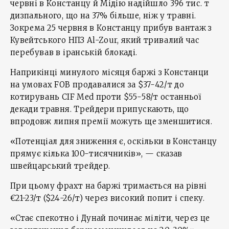
червні в Констанцу й Мідію надійшло 396 тис. т
дизпального, що на 37% більше, ніж у травні.
Зокрема 25 червня в Констанцу прибув вантаж з
Кувейтського НПЗ Al-Zour, який тривалий час
перебував в іранській блокаді.
Наприкінці минулого місяця баржі з Констанци
на умовах FOB продавалися за $37-42/т до
котирувань CIF Med проти $55-58/т останньої
декади травня. Трейдери припускають, що
впродовж липня премії можуть ще зменшитися.
«Потенціал для зниження є, оскільки в Констанцу
прямує кілька 100-тисячників», — сказав
швейцарський трейдер.
При цьому фрахт на баржі тримається на рівні
€21-23/т ($24-26/т) через високий попит і спеку.
«Стає спекотно і Дунай починає міліти, через це