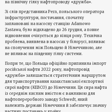
на північну гілку нафтопроводу «дружба».
Зі слів представника Pern, польського оператора
інфраструктури, постачання, спочатку
заплановані на насосну станцію Adamowo
Zastawa, було відкладено до 26 грудня, а повне
відновлення очікується до кінця року. Технічна
проблема, виявлена в насосах у білорусі, впливає
на сполучення між Польщею й Німеччиною, але
не впливає на південну гілку системи.
Попри те, що Польща офіційно припинила імпорт
російської нафти 2022 року, нафтопровід
«дружба» залишається стратегічним маршрутом
для транспортування казахстанської експортної
сирої нафти (KEBCO) до Німеччини. Ця сира нафта
із середнім кислим вмістом є важливою для
нафтопереробного заводу Schwedt, який
належить державі Німеччини й забезпечує значну
частину постачань у країну.