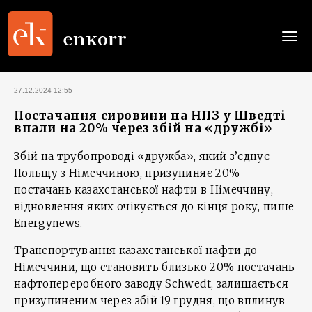
Togg
navi
27.12.2024 12:55
Постачання сировини на НПЗ у Шведті
впали на 20% через збій на «дружбі»
Збій на трубопроводі «дружба», який з’єднує
Польщу з Німеччиною, призупиняє 20%
постачань казахстанської нафти в Німеччину,
відновлення яких очікується до кінця року, пише
Energynews.
Транспортування казахстанської нафти до
Німеччини, що становить близько 20% постачань
нафтопереробного заводу Schwedt, залишається
призупиненим через збій 19 грудня, що вплинув