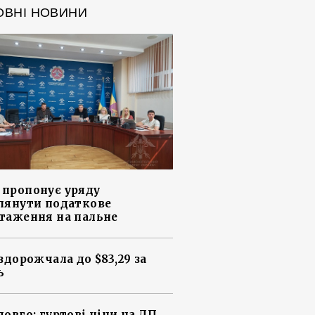
ОВНІ НОВИНИ
пропонує уряду
лянути податкове
таження на пальне
 здорожчала до $83,29 за
ь
довго: гуртові ціни на ДП