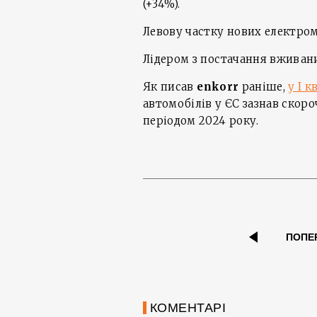
(+34%).
Левову частку нових електромо
Лідером з постачання вживани
Як писав
enkorr
раніше,
у І 
автомобілів у ЄС зазнав скоро
періодом 2024 року.
ПОПЕ
КОМЕНТАРІ