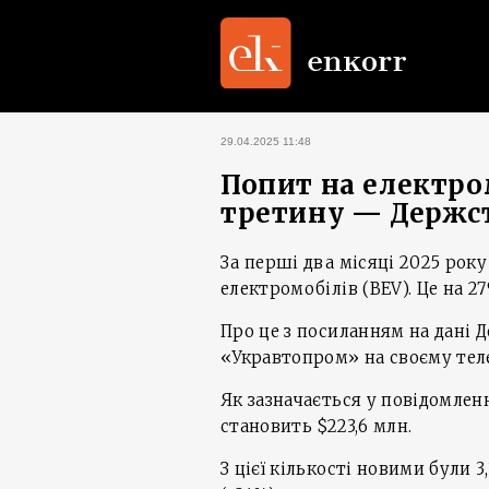
29.04.2025 11:48
Попит на електром
третину — Держс
За перші два місяці 2025 року
електромобілів (BEV). Це на 2
Про це з посиланням на дані 
«Укравтопром» на своєму тел
Як зазначається у повідомленн
становить $223,6 млн.
З цієї кількості новими були 3,