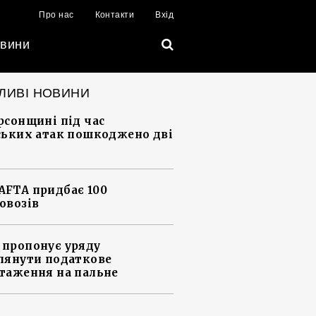
Про нас
Контакти
Вхід
вини
ЛИВІ НОВИНИ
рсонщині під час
ських атак пошкоджено дві
FTA придбає 100
овозів
пропонує уряду
лянути податкове
таження на пальне