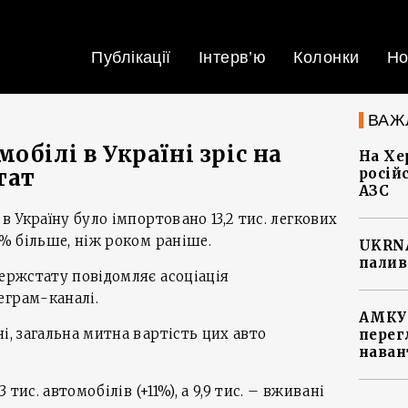
Публікації
Інтерв’ю
Колонки
Но
ВАЖ
обілі в Україні зріс на
На Хе
тат
росій
АЗС
 в Україну було імпортовано 13,2 тис. легкових
7% більше, ніж роком раніше.
UKRNA
палив
Держстату повідомляє асоціація
еграм-каналі.
АМКУ 
і, загальна митна вартість цих авто
перег
наван
3 тис. автомобілів (+11%), а 9,9 тис. – вживані