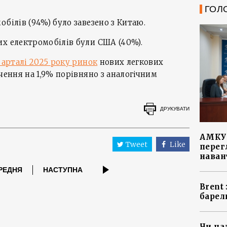
ГОЛ
білів (94%) було завезено з Китаю.
х електромобілів були США (40%).
кварталі 2025 року ринок
нових легкових
чення на 1,9% порівняно з аналогічним
ДРУКУВАТИ
АМКУ 
Tweet
Like
перег
наван
РЕДНЯ
НАСТУПНА
Brent
барел
Чи на