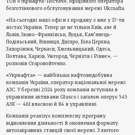
ТОВ «Укрнафта-Постач», офіційного оператора
безготівкового обслуговування мережі Ukrnafta.
«На сьогодні наші офіси з продажу є вже у 17-ти
містах України. Тепер це не тільки Київ, але й
Львів, Івано-Франківськ, Луцьк, Кам’янець-
Подільський, Вінниця, Дніпро, Біла Церква,
Запоріжжя, Черкаси, Хмельницький, Одеса,
Полтава, Харків, Ужгород, Чернігів і Рівне», —
розповів Старовойтенко.
«Укрнафта» — найбільша нафтовидобувна
компанія України, оператор національної мережі
АЗС. У березні 2024 року компанія вступила в
управління активами Glusco і загалом оперує 545
АЗК — 461 власною й 84 в управлінні.
Компанія реалізує комплексну програму
відновлення діяльності й оновлення формату
автозаправних станцій своєї мережі. З лютого