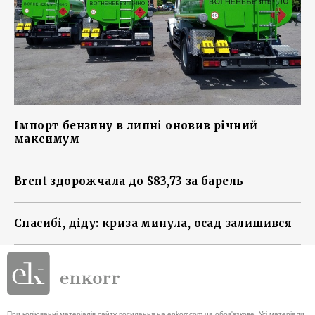
Імпорт бензину в липні оновив річний
максимум
Brent здорожчала до $83,73 за барель
Спасибі, діду: криза минула, осад залишився
При копіюванні матеріалів сайту посилання на enkorr.com.ua обов'язкове. Усі матеріали,