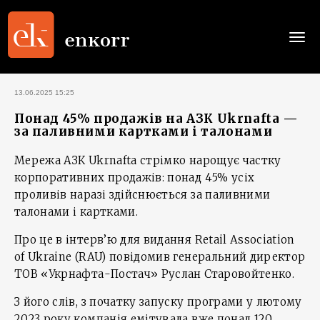
Togg
navi
13.06.2025 15:25
Понад 45% продажів на АЗК Ukrnafta —
за паливними картками і талонами
Мережа АЗК Ukrnafta стрімко нарощує частку
корпоративних продажів: понад 45% усіх
проливів наразі здійснюється за паливними
талонами і картками.
Про це в інтерв’ю для видання Retail Association
of Ukraine (RAU) повідомив генеральний директор
ТОВ «Укрнафта-Постач» Руслан Старовойтенко.
З його слів, з початку запуску програми у лютому
2023 року компанія емітувала вже понад 120