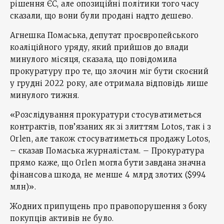
рішення ЄС, але опозиційні політики того часу
сказали, що вони були продані надто дешево.
Агнешка Помаська, депутат проєвропейського
коаліційного уряду, який прийшов до влади
минулого місяця, сказала, що повідомила
прокуратуру про те, що злочин міг бути скоєний
у грудні 2022 року, але отримала відповідь лише
минулого тижня.
«Розслідування прокуратури стосуватиметься
контрактів, пов’язаних як зі злиттям Lotos, так і з
Orlen, але також стосуватиметься продажу Lotos,
– сказав Помаська журналістам. – Прокуратура
прямо каже, що Orlen могла бути завдана значна
фінансова шкода, не менше 4 млрд злотих ($994
млн)».
Жодних припущень про правопорушення з боку
покупців активів не було.