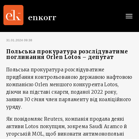
Togg
navi
31.01.2024 09:38
Польська прокуратура розслідуватиме
поглинання Orlen Lotos – депутат
Польська прокуратура розслідуватиме
придбання контрольованою державою нафтовою
компанією Orlen меншого конкурента Lotos,
діючи на підставі скарги, поданої 2022 року,
заявив 30 січня член парламенту від коаліційного
уряду.
Як повідомляє Reuters, компанія продала деякі
активи Lotos покупцям, зокрема Saudi Aramco й
угорській MOL, щоб виконати антимонопольні