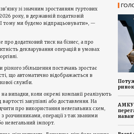
ГОЛ
 зв'язку зі значним зростанням гуртових
 2026 року, в державній податковій
 І тому ми будемо відпрацьовувати», —
е про додатковий тиск на бізнес, а про
ктність декларування операцій в умовах
оргівлі.
оди різкого збільшення постачань зростає
сті, що автоматично відображається в
Потуж
кової служби.
ринок
 на випадки, коли окремі компанії реалізують
 вартості закупівлі або доставлення. На
АМКУ 
ідчити про використання нелегальних схем,
перег
з розчинниками, операції з так званими
наван
о нелегальний імпорт.