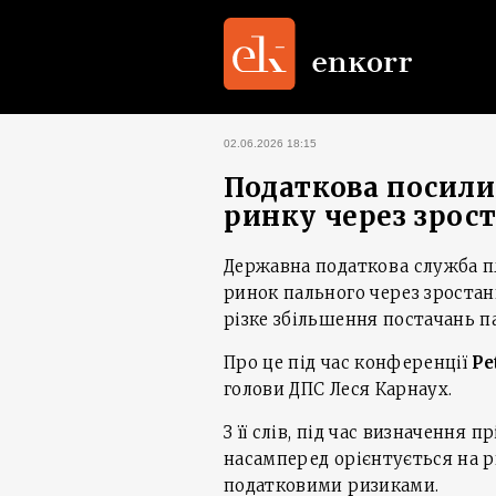
02.06.2026 18:15
Податкова посили
ринку через зрос
Державна податкова служба п
ринок пального через зростан
різке збільшення постачань па
Про це під час конференції
Pe
голови ДПС Леся Карнаух.
З її слів, під час визначення
насамперед орієнтується на р
податковими ризиками.