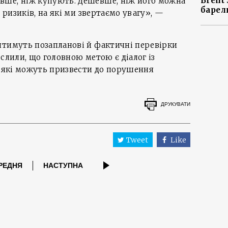
Brent
вше, ніж купують. Дешевше, ніж його можна
барел
х ризиків, на які ми звертаємо увагу», —
итимуть позапланові й фактичні перевірки
слили, що головною метою є діалог із
, які можуть призвести до порушення
ДРУКУВАТИ
Tweet
Like
РЕДНЯ
НАСТУПНА