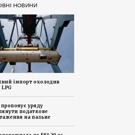
ОВНІ НОВИНИ
ний імпорт охолодив
 LPG
пропонує уряду
лянути податкове
таження на пальне