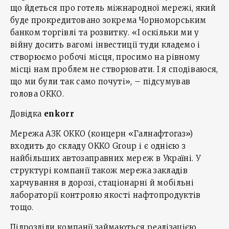
що йдеться про готель міжнародної мережі, який
буде прокредитовано зокрема Чорноморським
банком торгівлі та розвитку. «І оскільки ми у
війну досить вагомі інвестиції туди кладемо і
створюємо робочі місця, просимо на рівному
місці нам проблем не створювати. І я сподіваюся,
що ми були так само почуті», – підсумував
голова ОККО.
Довідка
enkorr
Мережа АЗК ОККО (концерн «Галнафтогаз»)
входить до складу OKKO Group і є однією з
найбільших автозаправних мереж в Україні. У
структурі компанії також мережа закладів
харчування в дорозі, стаціонарні й мобільні
лабораторії контролю якості нафтопродуктів
тощо.
Підрозділи компанії займаються реалізацією