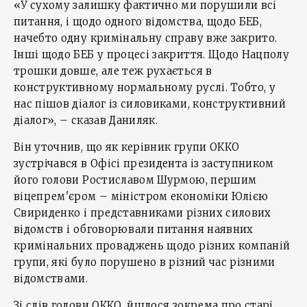
«У сухому залишку фактично ми порушили всі
питання, і щодо одного відомства, щодо БЕБ,
начебто одну кримінальну справу вже закрито.
Інші щодо БЕБ у процесі закриття. Щодо Нацполу
трошки довше, але теж рухається в
конструктивному нормальному руслі. Тобто, у
нас пішов діалог із силовиками, конструктивний
діалог», – сказав Даниляк.
Він уточнив, що як керівник групи ОККО
зустрічався в Офісі президента із заступником
його голови Ростиславом Шурмою, першим
віцепрем'єром – міністром економіки Юлією
Свириденко і представниками різних силових
відомств і обговорювали питання наявних
кримінальних проваджень щодо різних компаній
групи, які було порушено в різний час різними
відомствами.
Зі слів голови ОККО, йшлося зокрема про старі