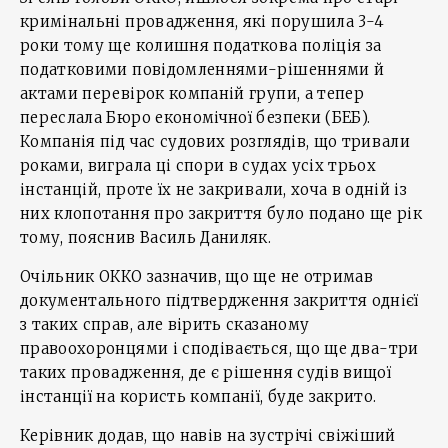
кримінальні провадження, які порушила 3-4
роки тому ще колишня податкова поліція за
податковими повідомленнями-рішеннями й
актами перевірок компаній групи, а тепер
переслала Бюро економічної безпеки (БЕБ).
Компанія під час судових розглядів, що тривали
роками, виграла ці спори в судах усіх трьох
інстанцій, проте їх не закривали, хоча в одній із
них клопотання про закриття було подано ще рік
тому, пояснив Василь Даниляк.
Очільник ОККО зазначив, що ще не отримав
документального підтвердження закриття однієї
з таких справ, але вірить сказаному
правоохоронцями і сподівається, що ще два-три
таких провадження, де є рішення судів вищої
інстанції на користь компанії, буде закрито.
Керівник додав, що навів на зустрічі свіжіший