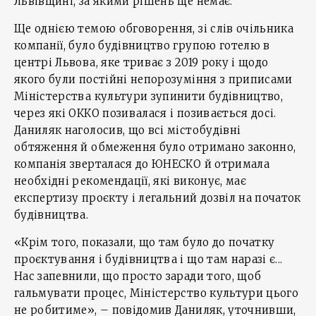
Львівщині, за якими рішень ще немає.
Ще однією темою обговорення, зі слів очільника
компанії, було будівництво групою готелю в
центрі Львова, яке триває з 2019 року і щодо
якого були постійні непорозуміння з приписами
Міністерства культури зупинити будівництво,
через які ОККО позивалася і позивається досі.
Даниляк наголосив, що всі містобудівні
обтяження й обмеження було отримано законно,
компанія зверталася до ЮНЕСКО й отримала
необхідні рекомендації, які виконує, має
експертизу проєкту і легальний дозвіл на початок
будівництва.
«Крім того, показали, що там було до початку
проєктування і будівництва і що там наразі є...
Нас запевнили, що просто заради того, щоб
гальмувати процес, Міністерство культури цього
не робитиме», – повідомив Даниляк, уточнивши,