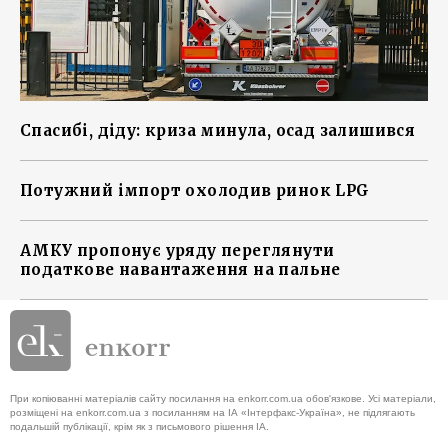
Спасибі, діду: криза минула, осад залишився
Потужний імпорт охолодив ринок LPG
АМКУ пропонує уряду переглянути
податкове навантаження на пальне
При копіюванні матеріалів сайту посилання на enkorr.com.ua обов'язкове. Усі матеріали,
розміщені на enkorr.com.ua з посиланням на ІА «Інтерфакс-Україна», не підлягають
подальшій публікації, крім як з письмового рішення ІА.