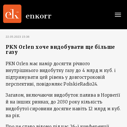
Togg
navi
22.05.2023 15:36
PKN Orlen хоче видобувати ще більше
газу
PKN Orlen має намір досягти річного
внутрішнього видобутку газу до 4 млрд м куб. і
підтримувати цей рівень у довгостроковій
перспективі, повідомляє PolskieRadio24.
Загалом, включаючи видобуток палива в Норвегії
й на інших ринках, до 2030 року кількість
видобутої сировини досягне навіть 12 млрд м куб.
на рік.
Про це стало відомо під час 26-ї конференції