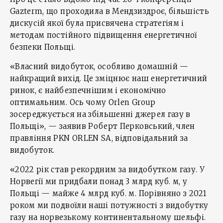
Gazterm, що проходила в Мендзиздроє, більшість
дискусій якої була присвячена стратегіям і
методам постійного підвищення енергетичної
безпеки Польщі.
«Власний видобуток, особливо домашній —
найкращий вихід. Це зміцнює наш енергетичний
ринок, є найбезпечнішим і економічно
оптимальним. Ось чому Orlen Group
зосереджується на збільшенні джерел газу в
Польщі», — заявив Роберт Перковський, член
правління PKN ORLEN SA, відповідальний за
видобуток.
«2022 рік став рекордним за видобутком газу. У
Норвегії ми придбали понад 3 млрд куб. м, у
Польщі — майже 4 млрд куб. м. Порівняно з 2021
роком ми подвоїли наші потужності з видобутку
газу на норвезькому континентальному шельфі.