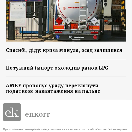
Спасибі, діду: криза минула, осад залишився
Потужний імпорт охолодив ринок LPG
АМКУ пропонує уряду переглянути
податкове навантаження на пальне
При копіюванні матеріалів сайту посилання на enkorr.com.ua обов'язкове. Усі матеріали,