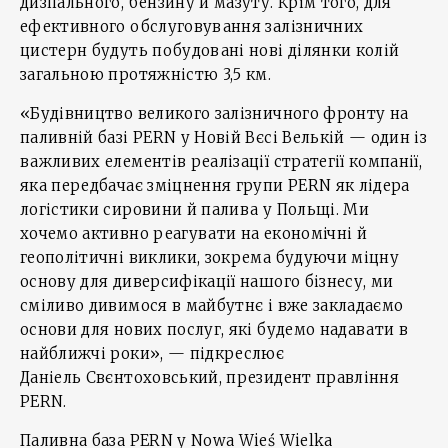
дизпального, бензину й мазуту. Крім того, для
ефективного обслуговування залізничних
цистерн будуть побудовані нові ділянки колій
загальною протяжністю 3,5 км.
«Будівництво великого залізничного фронту на
паливній базі PERN у Новій Вєсі Велькій — один із
важливих елементів реалізації стратегії компанії,
яка передбачає зміцнення групи PERN як лідера
логістики сировини й палива у Польщі. Ми
хочемо активно реагувати на економічні й
геополітичні виклики, зокрема будуючи міцну
основу для диверсифікації нашого бізнесу, ми
сміливо дивимося в майбутнє і вже закладаємо
основи для нових послуг, які будемо надавати в
найближчі роки», — підкреслює
Даніель Свєнтоховський, президент правління
PERN.
Паливна база PERN у Nowa Wieś Wielka