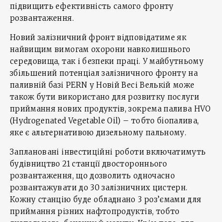
підвищить ефективність самого фронту
розвантаження.
Новий залізничний фронт відповідатиме як
найвищим вимогам охорони навколишнього
середовища, так і безпеки праці. У майбутньому
збільшений потенціал залізничного фронту на
паливній базі PERN у Новій Весі Велькій може
також бути використано для розвитку послуги
приймання нових продуктів, зокрема палива HVO
(Hydrogenated Vegetable Oil) – тобто біопалива,
яке є альтернативою дизельному пальному.
Заплановані інвестиційні роботи включатимуть
будівництво 21 станції двостороннього
розвантаження, що дозволить одночасно
розвантажувати до 30 залізничних цистерн.
Кожну станцію буде обладнано 3 роз’ємами для
приймання різних нафтопродуктів, тобто