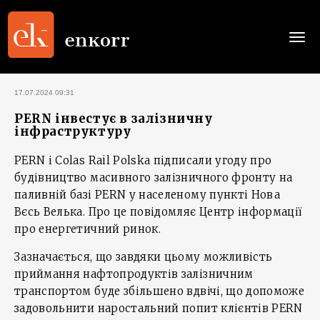
Togg
navi
17.07.2024 09:31
PERN інвестує в залізничну
інфраструктуру
PERN і Colas Rail Polska підписали угоду про
будівництво масивного залізничного фронту на
паливній базі PERN у населеному пункті Нова
Вєсь Велька. Про це повідомляє Центр інформації
про енергетичний ринок.
Зазначається, що завдяки цьому можливість
приймання нафтопродуктів залізничним
транспортом буде збільшено вдвічі, що допоможе
задовольнити наростальний попит клієнтів PERN